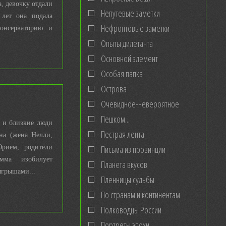
а, девочку отдали
Непутевые заметки
лет она подала
Нефронтовые заметки
онсерваторию и
Опыты дилетанта
Основной элемент
Особая папка
Острова
Очевидное-невероятное
Пешком...
е и близкие люди
Пестрая лента
на (жена Нелли,
рием, родители
Письма из провинции
мма изобилует
Планета вкусов
ыгрышами...
Пленницы судьбы
По странам и континентам
Полководцы России
Портреты эпохи