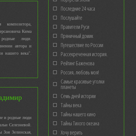
Последние 24 часа
Послушайте
м композитора,
Правители Руси
Черсановича Кима
Пряничный домик
 родные люди.
Путешествие по России
лнении автора и
Рассекреченная история.
ни нашего века".
Рейтинг Баженова
Россия, любовь моя!
Самые красивые уголки
планеты
ладимир
Семь дней истории
Тайны века
Тайны нашего кино
ие и родные люди
Тайны Тихого океана
альи Селезневой.
Хочу верить
 Зоя Зелинская,