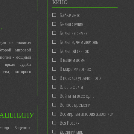
КИНО
Бабье лето
Белая студия
"
Большая семья
Больше, чем любовь
дин из главных
Большой скачок
Второй мировой
оэпопеи - мощный
В вашем доме
и яркая судьба
В мире животных
ьева, которого
В поисках утраченного
..
Власть факта
Война на всех одна
Вопрос времени
 ЗАЦЕПИНУ.
Всемирная история живописи
Вся Россия
андр Зацепин.
Древний мир