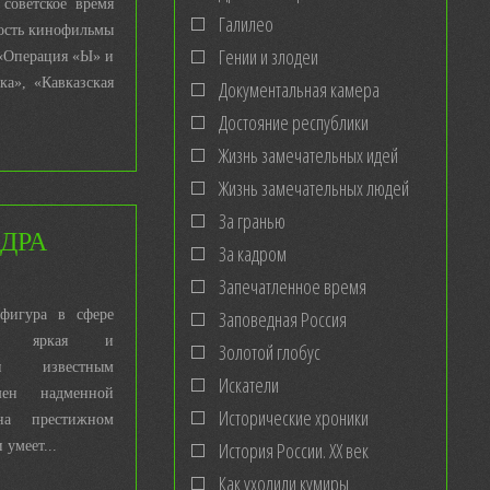
 советское время
Галилео
ость кинофильмы
Гении и злодеи
 «Операция «Ы» и
а», «Кавказская
Документальная камера
Достояние республики
Жизнь замечательных идей
Жизнь замечательных людей
За гранью
НДРА
За кадром
Запечатленное время
фигура в сфере
Заповедная Россия
ыки яркая и
Золотой глобус
чи известным
Искатели
шен надменной
Исторические хроники
на престижном
 умеет...
История России. ХХ век
Как уходили кумиры