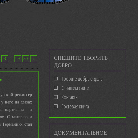
СПЕШИТЕ ТВОРИТЬ
3
...
29
30
»
ДОБРО
Творите добрые дела
"
О нашем сайте
русский режиссер
Контакты
у него на глазах
Гостевая книга
ца-партизана и
елу. С матерью и
в Германию, стал
ДОКУМЕНТАЛЬНОЕ