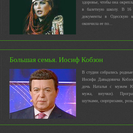
здоровье, чтобы она окрепл
в балетную школу. В 16 
документы в Одесскую к
окончила ее по...
Большая семья. Иосиф Кобзон
В студии собрались родны
Иосифа Давыдовича Кобзо
дочь Наталья с мужем Ю
мужа, внучки). Програ
шутками, сюрпризами, роз