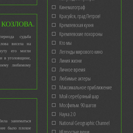
Кинематограф
Красуйся, град Петров!
 КОЗЛОВА.
Кремлевская кухня
Кремлевские похороны
ериода судьба
Кто мы
злова висела на
Легенды мирового кино
уту его могли
 и в уголовщине,
Линия жизни
воему любимому
Личное время
Любимые актеры
Максимальное приближение
Мой серебряный шар
Мосфильм. 90 шагов
Наука 2.0
ила заниматься
National Geographic Channel
нее было плохое
НЕпростые вещи