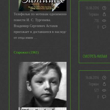
16.06.2016
Герман
Телефильм по мотивам одноименной
718
повести И. С. Тургенева.
Владимир Сергеевич Астахов
0
приезжает в доставшееся в наследство
от отца имен ...
Старожил (1961)
СМОТРЕТЬ ФИЛЬМ
16.06.2016
Герман
577
0