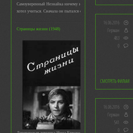
Самоуверенный Незнайка ничему не
хотел учиться. Сначала он пытался с ...
16.06.2016
Страницы жизни (1948)
Герман
483
0
СМОТРЕТЬ ФИЛЬМ
16.06.2016
Герман
541
0
Деревенская девушка Нина Ермакова