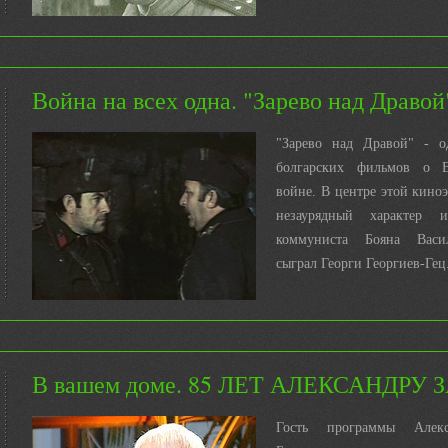
Война на всех одна. "Зарево над Дравой
"Зарево над Дравой" - о
болгарских фильмов о 
войне. В центре этой кин
незаурядный характер 
коммуниста Бояна Васил
сыграл Георги Георгиев-Гец.
В вашем доме. 85 ЛЕТ АЛЕКСАНДРУ
Гость программы Алекс