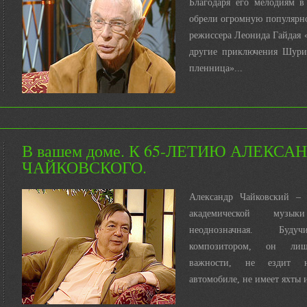
Благодаря его мелодиям в
обрели огромную популярн
режиссера Леонида Гайдая
другие приключения Шурик
пленница»...
В вашем доме. К 65-ЛЕТИЮ АЛЕКСА
ЧАЙКОВСКОГО.
Александр Чайковский – 
академической муз
неоднозначная. Буду
композитором, он ли
важности, не ездит 
автомобиле, не имеет яхты и