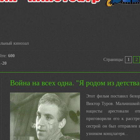
льный кинозал
йте
:
600
Страницы
:
1
2
1-20
Война на всех одна. "Я родом из детства
Этот фильм поставил бело
Виктор Туров. Мальчишкой 
нацисты арестовали от
приговорили его к расстр
сестрой он был отправлен 
узником концлагеря...