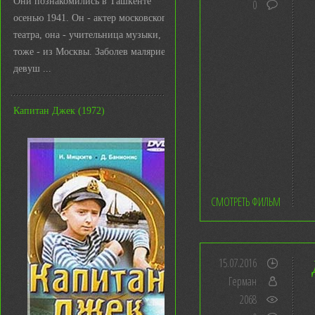
Они познакомились в Ташкенте
0
осенью 1941. Он - актер московского
театра, она - учительница музыки,
тоже - из Москвы. Заболев малярией,
девуш ...
Капитан Джек (1972)
СМОТРЕТЬ ФИЛЬМ
15.07.2016
Герман
2068