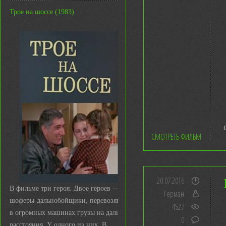
Трое на шоссе (1983)
СМОТРЕТЬ ФИЛЬМ
20.07.2016
В фильме три героя. Двое героев —
Герман
шоферы-дальнобойщики, перевозящие
4527
в огромных машинах грузы на дальние
0
расстояния. У одного из них, В ...