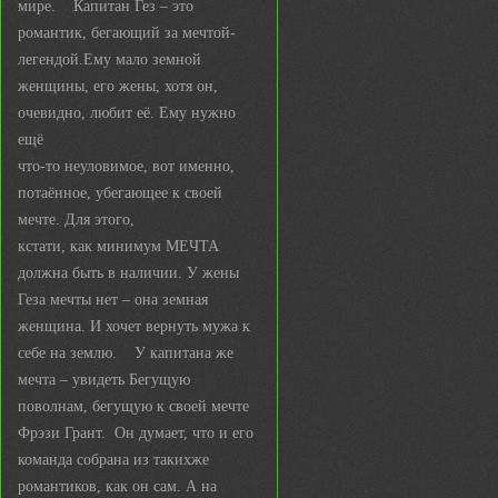
мире. Капитан Гез – это
романтик, бегающий за мечтой-
легендой.Ему мало земной
женщины, его жены, хотя он,
очевидно, любит её. Ему нужно
ещё
что-то неуловимое, вот именно,
потаённое, убегающее к своей
мечте. Для этого,
кстати, как минимум МЕЧТА
должна быть в наличии. У жены
Геза мечты нет – она земная
женщина. И хочет вернуть мужа к
себе на землю. У капитана же
мечта – увидеть Бегущую
поволнам, бегущую к своей мечте
Фрэзи Грант. Он думает, что и его
команда собрана из такихже
романтиков, как он сам. А на