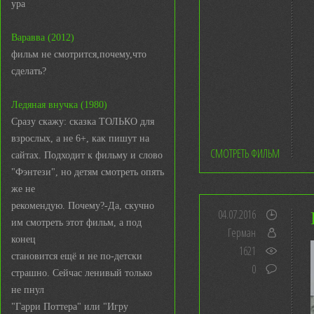
ура
Варавва (2012)
фильм не смотрится,почему,что
сделать?
Ледяная внучка (1980)
Сразу скажу: сказка ТОЛЬКО для
взрослых, а не 6+, как пишут на
СМОТРЕТЬ ФИЛЬМ
сайтах. Подходит к фильму и слово
"Фэнтези", но детям смотреть опять
же не
рекомендую. Почему?-Да, скучно
04.07.2016
им смотреть этот фильм, а под
Герман
конец
1621
становится ещё и не по-детски
0
страшно. Сейчас ленивый только
не пнул
"Гарри Поттера" или "Игру