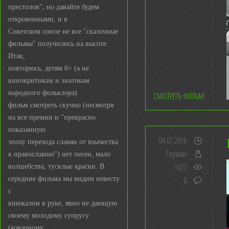
престолов", но давайте будем
откровенными, и в
Советском союзе не все "сказочные
фильмы" получились на высоте.
Итак,
повторюсь, детям 6+ (а не
кинокритикам и знатокам
народного фольклора)
СМОТРЕТЬ ФИЛЬМ
фильм смотреть скучно (несмотря
на все премии и "прекрасно
показанную
04.07.2016
эпоху перехода славян от язычества
Герман
к православию") нет песен, мало
1073
волшебства, тусклые краски. В
середине фильма мы видим невесту
0
с
кинжалом в руке, явно не дающую
своему молодому супругу
(коварному