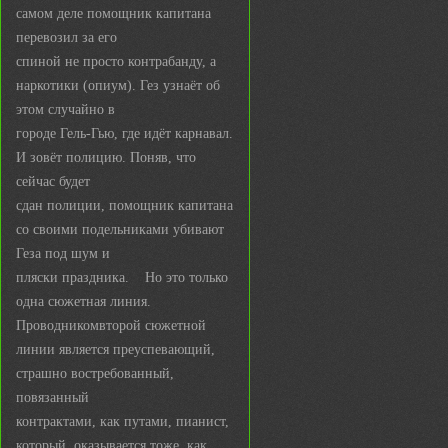
самом деле помощник капитана
перевозил за его
спиной не просто контрабанду, а
наркотики (опиум). Гез узнаёт об
этом случайно в
городе Гель-Гью, где идёт карнавал.
И зовёт полицию. Поняв, что
сейчас будет
сдан полиции, помощник капитана
со своими подельниками убивают
Геза под шум и
пляски праздника. Но это только
одна сюжетная линия.
Проводникомвторой сюжетной
линии является преуспевающий,
страшно востребованный,
повязанный
контрактами, как путами, пианист,
который, оказывается тоже, как