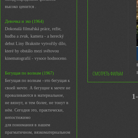
высоко ценится .
Девочка и эхо (1964)
Dokonalá filmařská práce, režie,
hudba a zvuk, kamera - a herecký
debut Liny Braknite vytvořily dílo,
které by obstálo mezi světovou
kinematografií - vysoce hodnoceno.
СМОТРЕТЬ ФИЛЬМ
Бегущая по волнам (1967)
Бегущая по волнам –это бегущая к
своей мечте. А бегущие к мечте не
1
проваливаются в материальное,
не вязнут, и тем более, не тонут в
нём. Сегодня это, практически,
непостижимо
для понимания в нашем
прагматичном, вязкоматериальном