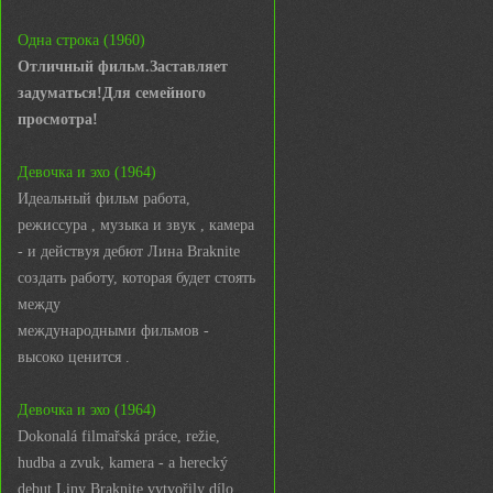
Одна строка (1960)
Отличный фильм.Заставляет
задуматься!Для семейного
просмотра!
Девочка и эхо (1964)
Идеальный фильм работа,
режиссура , музыка и звук , камера
- и действуя дебют Лина Braknite
создать работу, которая будет стоять
между
международными фильмов -
высоко ценится .
Девочка и эхо (1964)
Dokonalá filmařská práce, režie,
hudba a zvuk, kamera - a herecký
debut Liny Braknite vytvořily dílo,