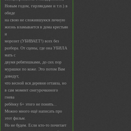
Новым годом, гирляндами и т.п.) в
обиде
на свою не сложившуюся личную
жизнь вламывается в дома крестьян
и
морозит (УБИВАЕТ!) всех без
разбора. От сцены, где она УБИЛА
мать с
двумя ребятишками, до сих пор
мурашки по коже. Это потом Вам
доведут,
что весной вся деревня оттаяла, но
в сам момент снегурочкиного
гнева
ребёнку 6+ этого не понять...
Можно много ещё написать про
этот фильм.
Но не будем. Если кто-то почитает