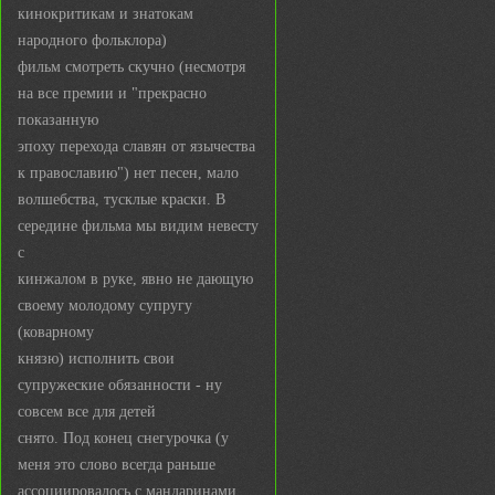
кинокритикам и знатокам
народного фольклора)
фильм смотреть скучно (несмотря
на все премии и "прекрасно
показанную
эпоху перехода славян от язычества
к православию") нет песен, мало
волшебства, тусклые краски. В
середине фильма мы видим невесту
с
кинжалом в руке, явно не дающую
своему молодому супругу
(коварному
князю) исполнить свои
супружеские обязанности - ну
совсем все для детей
снято. Под конец снегурочка (у
меня это слово всегда раньше
ассоциировалось с мандаринами,