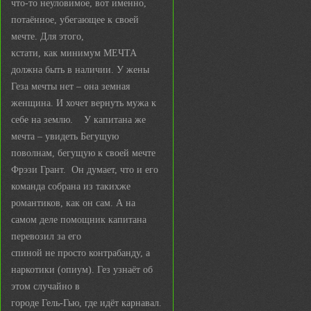
что-то неуловимое, вот именно,
потаённое, убегающее к своей
мечте. Для этого,
кстати, как минимум МЕЧТА
должна быть в наличии. У жены
Геза мечты нет – она земная
женщина. И хочет вернуть мужа к
себе на землю. У капитана же
мечта – увидеть Бегущую
поволнам, бегущую к своей мечте
Фрэзи Грант. Он думает, что и его
команда собрана из такихже
романтиков, как он сам. А на
самом деле помощник капитана
перевозил за его
спиной не просто контрабанду, а
наркотики (опиум). Гез узнаёт об
этом случайно в
городе Гель-Гью, где идёт карнавал.