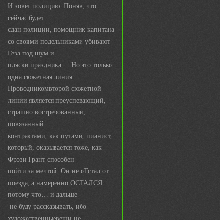
И зовёт полицию. Поняв, что
сейчас будет
сдан полиции, помощник капитана
со своими подельниками убивают
Геза под шум и
пляски праздника. Но это только
одна сюжетная линия.
Проводникомвторой сюжетной
линии является преуспевающий,
страшно востребованный,
повязанный
контрактами, как путами, пианист,
который, оказывается тоже, как
Фрэзи Грант способен
пойти за мечтой. Он не оТстал от
поезда, а намеренно ОСТАЛСЯ
потому что… и дальше
не буду рассказывать, ибо
художественныевещи не