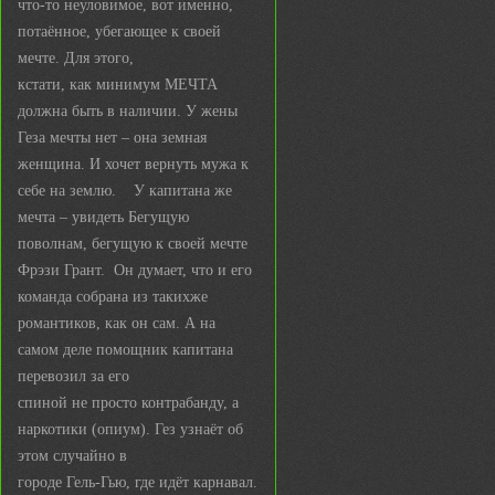
что-то неуловимое, вот именно,
потаённое, убегающее к своей
мечте. Для этого,
кстати, как минимум МЕЧТА
должна быть в наличии. У жены
Геза мечты нет – она земная
женщина. И хочет вернуть мужа к
себе на землю. У капитана же
мечта – увидеть Бегущую
поволнам, бегущую к своей мечте
Фрэзи Грант. Он думает, что и его
команда собрана из такихже
романтиков, как он сам. А на
самом деле помощник капитана
перевозил за его
спиной не просто контрабанду, а
наркотики (опиум). Гез узнаёт об
этом случайно в
городе Гель-Гью, где идёт карнавал.