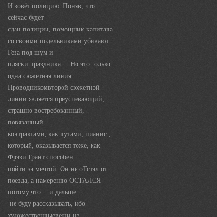
И зовёт полицию. Поняв, что
сейчас будет
сдан полиции, помощник капитана
со своими подельниками убивают
Геза под шум и
пляски праздника. Но это только
одна сюжетная линия.
Проводникомвторой сюжетной
линии является преуспевающий,
страшно востребованный,
повязанный
контрактами, как путами, пианист,
который, оказывается тоже, как
Фрэзи Грант способен
пойти за мечтой. Он не оТстал от
поезда, а намеренно ОСТАЛСЯ
потому что… и дальше
не буду рассказывать, ибо
художественныевещи не