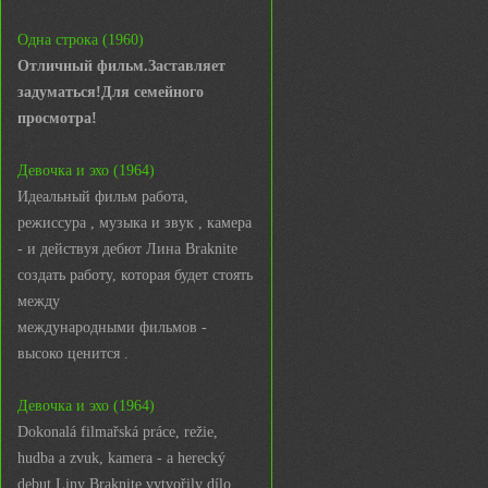
Одна строка (1960)
Отличный фильм.Заставляет
задуматься!Для семейного
просмотра!
Девочка и эхо (1964)
Идеальный фильм работа,
режиссура , музыка и звук , камера
- и действуя дебют Лина Braknite
создать работу, которая будет стоять
между
международными фильмов -
высоко ценится .
Девочка и эхо (1964)
Dokonalá filmařská práce, režie,
hudba a zvuk, kamera - a herecký
debut Liny Braknite vytvořily dílo,