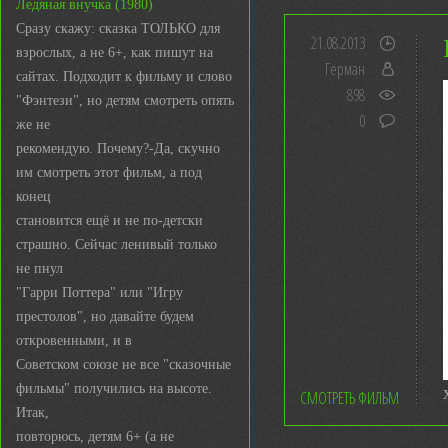
Ледяная внучка (1980)
Сразу скажу: сказка ТОЛЬКО для
21.08.2013
взрослых, а не 6+, как пишут на
Герман
сайтах. Подходит к фильму и слово
898
"Фэнтези", но детям смотреть опять
0
же не
рекомендую. Почему?-Да, скучно
им смотреть этот фильм, а под
конец
становится ещё и не по-детски
страшно. Сейчас ленивый только
не пнул
"Гарри Поттера" или "Игру
престолов", но давайте будем
откровенными, и в
Советском союзе не все "сказочные
фильмы" получились на высоте.
СМОТРЕТЬ ФИЛЬМ
Итак,
повторюсь, детям 6+ (а не