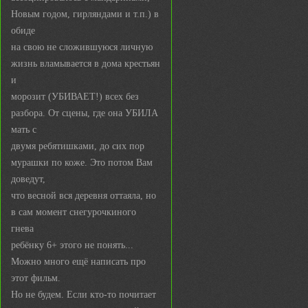
Новым годом, гирляндами и т.п.) в
обиде
на свою не сложившуюся личную
жизнь вламывается в дома крестьян
и
морозит (УБИВАЕТ!) всех без
разбора. От сцены, где она УБИЛА
мать с
двумя ребятишками, до сих пор
мурашки по коже. Это потом Вам
доведут,
что весной вся деревня оттаяла, но
в сам момент снегурочкиного
гнева
ребёнку 6+ этого не понять...
Можно много ещё написать про
этот фильм.
Но не будем. Если кто-то почитает