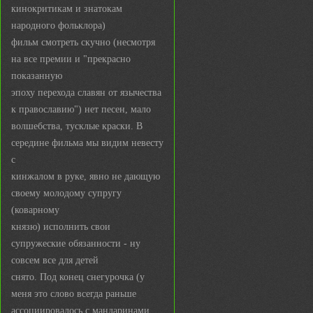
кинокритикам и знатокам
народного фольклора)
фильм смотреть скучно (несмотря
на все премии и "прекрасно
показанную
эпоху перехода славян от язычества
к православию") нет песен, мало
волшебства, тусклые краски. В
середине фильма мы видим невесту
с
кинжалом в руке, явно не дающую
своему молодому супругу
(коварному
князю) исполнить свои
супружеские обязанности - ну
совсем все для детей
снято. Под конец снегурочка (у
меня это слово всегда раньше
ассоциировалось с мандаринами,