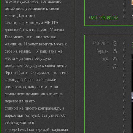
что-то неуловимое, вот именно,
потаённое, убегающее к своей
мечте. Для этого,
СМОТРЕТЬ ФИЛЬМ
кстати, как минимум МЕЧТА
должна быть в наличии. У жены
Геза мечты нет – она земная
27.03.2014
женщина. И хочет вернуть мужа к
Герман
себе на землю. У капитана же
1604
мечта – увидеть Бегущую
поволнам, бегущую к своей мечте
0
Фрэзи Грант. Он думает, что и его
команда собрана из такихже
романтиков, как он сам. А на
самом деле помощник капитана
перевозил за его
спиной не просто контрабанду, а
наркотики (опиум). Гез узнаёт об
этом случайно в
городе Гель-Гью, где идёт карнавал.