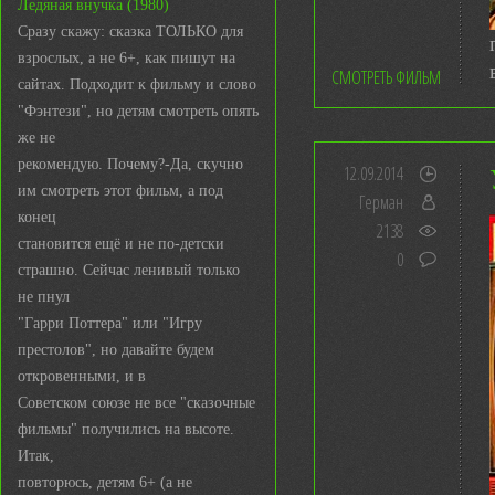
Ледяная внучка (1980)
Сразу скажу: сказка ТОЛЬКО для
взрослых, а не 6+, как пишут на
СМОТРЕТЬ ФИЛЬМ
сайтах. Подходит к фильму и слово
"Фэнтези", но детям смотреть опять
же не
рекомендую. Почему?-Да, скучно
12.09.2014
им смотреть этот фильм, а под
Герман
конец
2138
становится ещё и не по-детски
0
страшно. Сейчас ленивый только
не пнул
"Гарри Поттера" или "Игру
престолов", но давайте будем
откровенными, и в
Советском союзе не все "сказочные
фильмы" получились на высоте.
Итак,
повторюсь, детям 6+ (а не