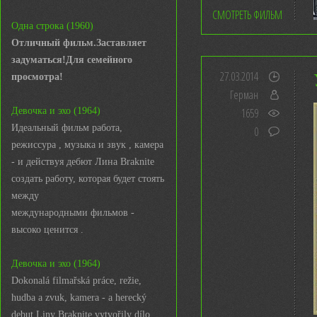
СМОТРЕТЬ ФИЛЬМ
Одна строка (1960)
Отличный фильм.Заставляет
задуматься!Для семейного
27.03.2014
просмотра!
Герман
Девочка и эхо (1964)
1659
Идеальный фильм работа,
0
режиссура , музыка и звук , камера
- и действуя дебют Лина Braknite
создать работу, которая будет стоять
между
международными фильмов -
высоко ценится .
Девочка и эхо (1964)
Dokonalá filmařská práce, režie,
hudba a zvuk, kamera - a herecký
debut Liny Braknite vytvořily dílo,