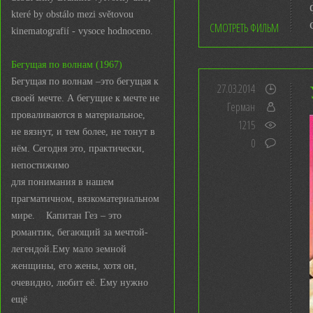
které by obstálo mezi světovou
СМОТРЕТЬ ФИЛЬМ
kinematografií - vysoce hodnoceno.
Бегущая по волнам (1967)
Бегущая по волнам –это бегущая к
27.03.2014
своей мечте. А бегущие к мечте не
Герман
проваливаются в материальное,
1215
не вязнут, и тем более, не тонут в
0
нём. Сегодня это, практически,
непостижимо
для понимания в нашем
прагматичном, вязкоматериальном
мире. Капитан Гез – это
романтик, бегающий за мечтой-
легендой.Ему мало земной
женщины, его жены, хотя он,
очевидно, любит её. Ему нужно
ещё