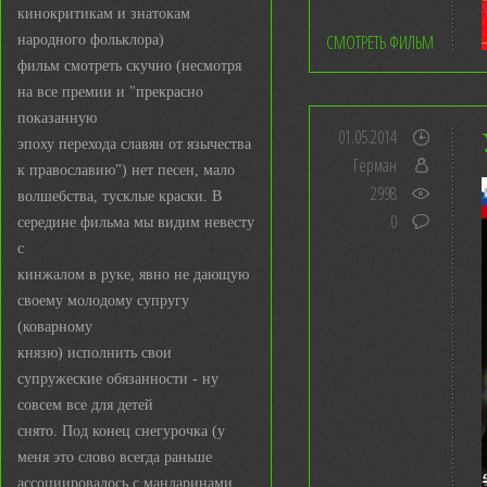
кинокритикам и знатокам
СМОТРЕТЬ ФИЛЬМ
народного фольклора)
фильм смотреть скучно (несмотря
на все премии и "прекрасно
показанную
01.05.2014
эпоху перехода славян от язычества
Герман
к православию") нет песен, мало
2998
волшебства, тусклые краски. В
0
середине фильма мы видим невесту
с
кинжалом в руке, явно не дающую
своему молодому супругу
(коварному
князю) исполнить свои
супружеские обязанности - ну
совсем все для детей
снято. Под конец снегурочка (у
меня это слово всегда раньше
ассоциировалось с мандаринами,