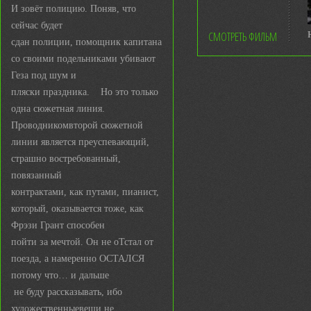
И зовёт полицию. Поняв, что
сейчас будет
СМОТРЕТЬ ФИЛЬМ
сдан полиции, помощник капитана
со своими подельниками убивают
Геза под шум и
пляски праздника. Но это только
одна сюжетная линия.
Проводникомвторой сюжетной
линии является преуспевающий,
страшно востребованный,
повязанный
контрактами, как путами, пианист,
который, оказывается тоже, как
Фрэзи Грант способен
пойти за мечтой. Он не оТстал от
поезда, а намеренно ОСТАЛСЯ
потому что… и дальше
не буду рассказывать, ибо
художественныевещи не