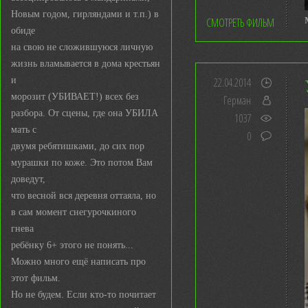
Новым годом, гирляндами и т.п.) в
СМОТРЕТЬ ФИЛЬМ
обиде
на свою не сложившуюся личную
жизнь вламывается в дома крестьян
и
22.04.2014
морозит (УБИВАЕТ!) всех без
Герман
разбора. От сцены, где она УБИЛА
1037
мать с
0
двумя ребятишками, до сих пор
мурашки по коже. Это потом Вам
доведут,
что весной вся деревня оттаяла, но
в сам момент снегурочкиного
гнева
ребёнку 6+ этого не понять...
Можно много ещё написать про
этот фильм.
Но не будем. Если кто-то почитает