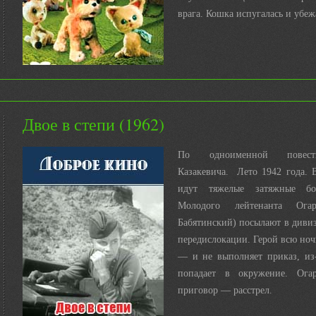
врага. Кошка испугалась и убежа
Двое в степи (1962)
По одноименной повес
Казакевича. Лето 1942 года. 
идут тяжелые затяжные б
Молодого лейтенанта Огар
Бабятинский) посылают в диви
передислокации. Герой всю ночь
— и не выполняет приказ, из-
попадает в окружение. Огар
приговор — расстрел.