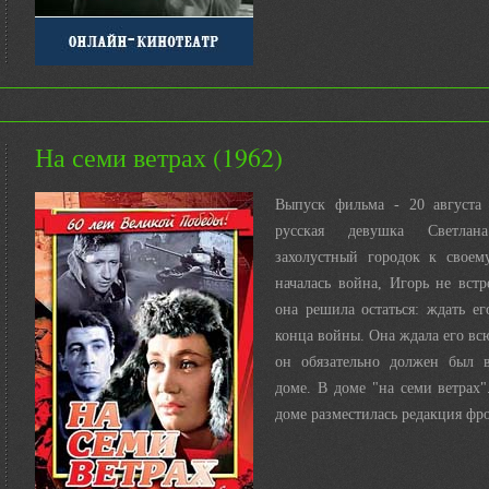
На семи ветрах (1962)
Выпуск фильма - 20 августа 
русская девушка Светла
захолустный городок к свое
началась война, Игорь не встр
она решила остаться: ждать е
конца войны. Она ждала его всю
он обязательно должен был в
доме. В доме "на семи ветрах".
доме разместилась редакция фр