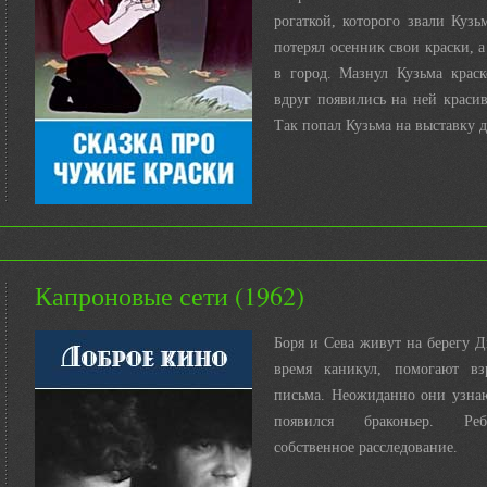
рогаткой, которого звали Кузь
потерял осенник свои краски, а
в город. Мазнул Кузьма крас
вдруг появились на ней красив
Так попал Кузьма на выставку д
Капроновые сети (1962)
Боря и Сева живут на берегу Д
время каникул, помогают вз
письма. Неожиданно они узнаю
появился браконьер. Ре
собственное расследование.