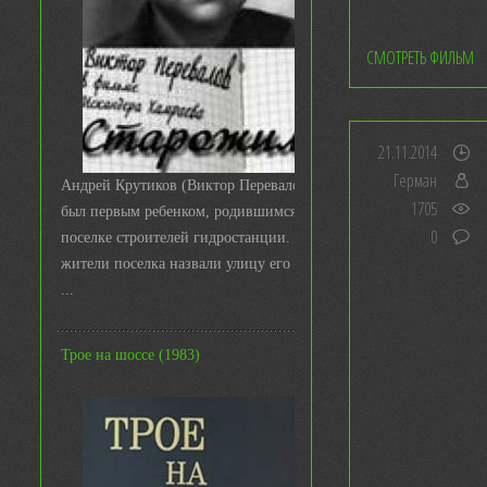
СМОТРЕТЬ ФИЛЬМ
21.11.2014
Герман
Андрей Крутиков (Виктор Перевалов)
1705
был первым ребенком, родившимся в
0
поселке строителей гидростанции. И
жители поселка назвали улицу его име
...
Трое на шоссе (1983)