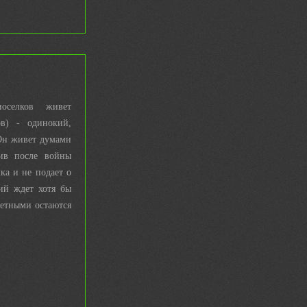
селков живет
в) - одинокий,
Он живет думами
ив после войны
ка и не подает о
ий ждет хотя бы
щетными остаются