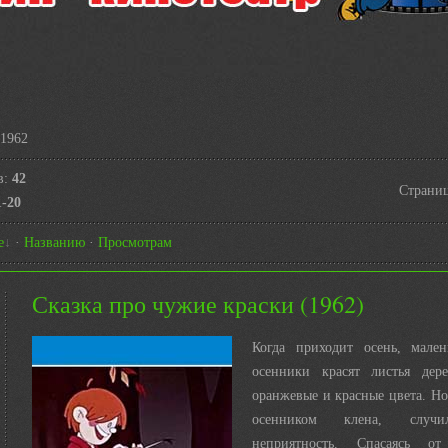
1962
в
:
42
Страни
1-20
е
·
Названию
·
Просмотрам
Сказка про чужие краски (1962)
Когда приходит осень, мален
осенники красят листья дер
оранжевые и красные цвета. Но
осенником клена, случи
неприятность. Спасаясь о