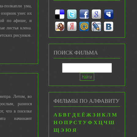
ма-полкапли ума,
 озорник унес их
кой по афише, и
ые листья клена.
етских рисунков.
ПОИСК ФИЛЬМА
непра. Летом, во
ФИЛЬМЫ ПО АЛФАВИТУ
рослым, разнося
т, что в поселке
А
Б
В
Г
Д
Е
Ё
Ж
З
И
К
Л
М
бята начинают
Н
О
П
Р
С
Т
У
Ф
Х
Ц
Ч
Ш
Щ
Э
Ю
Я