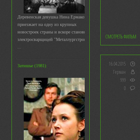
Деревенская девушка Нина Ермакова
приезжает на одну из крупных
новостроек страны и вскоре становится
СМОТРЕТЬ ФИЛЬМ
электросварщицей "Металлургстроя&q
...
16.04.2015
Затишье (1981)
Герман
999
0