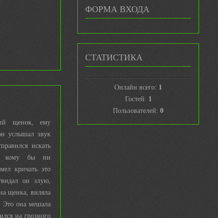
ФОРМА ВХОДА
СТАТИСТИКА
Онлайн всего:
1
Гостей:
1
Пользователей:
0
кий щенок, ему
он услышал звук
правился искать
 К кому бы ни
мел кричать это
увидал он злую,
на щенка, виляла
. Это она мешала
ился на грозного