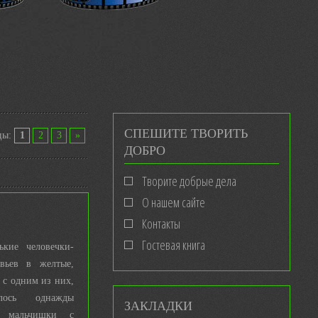
СПЕШИТЕ ТВОРИТЬ
цы
:
1
2
3
»
ДОБРО
Творите добрые дела
О нашем сайте
Контакты
Гостевая книга
ькие человечки-
евьев в желтые,
 с одним из них,
лось однажды
ЗАКЛАДКИ
т мальчишки с