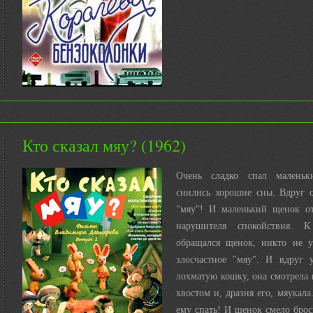
Кто сказал мяу? (1962)
Очень сладко спал малень
снились хорошие сны. Вдруг 
"мяу"! И маленький щенок от
нарушителя спокойствия.
обращался щенок, никто не у
злосчастное "мяу". И вдруг 
лохматую кошку, она смотрела 
хвостом и, дразня его, мяукала
ему спать! И щенок смело брос