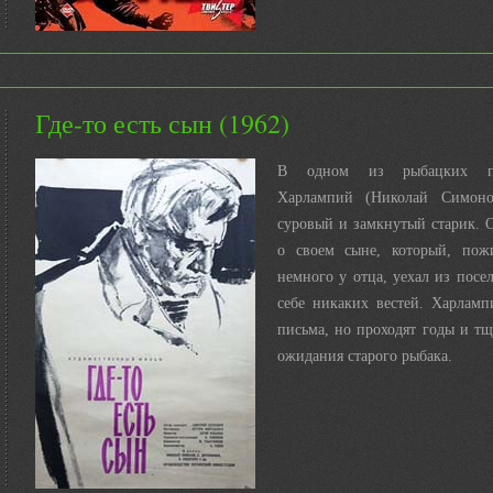
Где-то есть сын (1962)
В одном из рыбацких по
Харлампий (Николай Симоно
суровый и замкнутый старик. 
о своем сыне, который, пож
немного у отца, уехал из посел
себе никаких вестей. Харламп
письма, но проходят годы и т
ожидания старого рыбака.