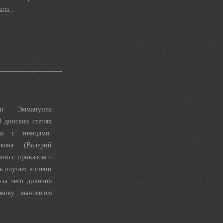
ла...
ти Эммануила
В донских степях
ои с немцами.
кова (Валерий
зию с приказом о
 плутает в степи
за чего дивизия
кову выносится