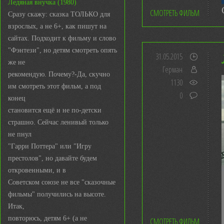
Ледяная внучка (1980)
СМОТРЕТЬ ФИЛЬМ
Сразу скажу: сказка ТОЛЬКО для
взрослых, а не 6+, как пишут на
сайтах. Подходит к фильму и слово
"Фэнтези", но детям смотреть опять
31.05.2015
же не
Герман
рекомендую. Почему?-Да, скучно
1130
им смотреть этот фильм, а под
0
конец
становится ещё и не по-детски
страшно. Сейчас ленивый только
не пнул
"Гарри Поттера" или "Игру
престолов", но давайте будем
откровенными, и в
Советском союзе не все "сказочные
фильмы" получились на высоте.
Итак,
повторюсь, детям 6+ (а не
СМОТРЕТЬ ФИЛЬМ