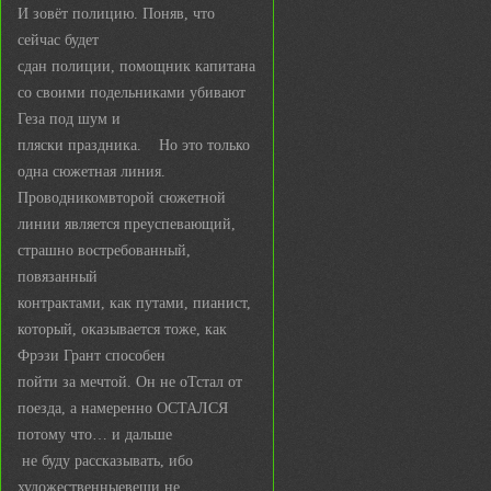
И зовёт полицию. Поняв, что
сейчас будет
сдан полиции, помощник капитана
со своими подельниками убивают
Геза под шум и
пляски праздника. Но это только
одна сюжетная линия.
Проводникомвторой сюжетной
линии является преуспевающий,
страшно востребованный,
повязанный
контрактами, как путами, пианист,
который, оказывается тоже, как
Фрэзи Грант способен
пойти за мечтой. Он не оТстал от
поезда, а намеренно ОСТАЛСЯ
потому что… и дальше
не буду рассказывать, ибо
художественныевещи не