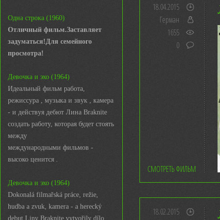
18.04.2015
Одна строка (1960)
Герман
Отличный фильм.Заставляет
1655
задуматься!Для семейного
0
просмотра!
Девочка и эхо (1964)
Идеальный фильм работа,
режиссура , музыка и звук , камера
- и действуя дебют Лина Braknite
создать работу, которая будет стоять
между
международными фильмов -
высоко ценится .
СМОТРЕТЬ ФИЛЬМ
Девочка и эхо (1964)
Dokonalá filmařská práce, režie,
hudba a zvuk, kamera - a herecký
18.02.2015
debut Liny Braknite vytvořily dílo,