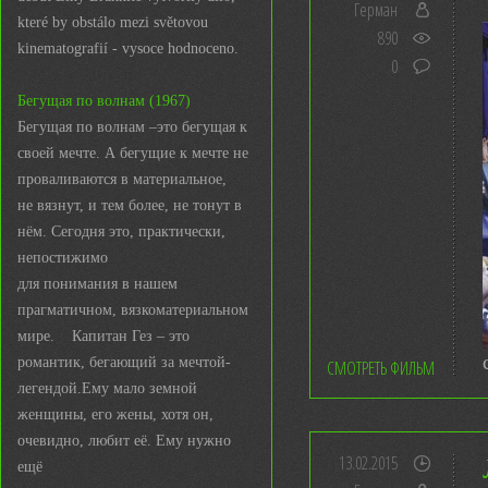
Герман
které by obstálo mezi světovou
890
kinematografií - vysoce hodnoceno.
0
Бегущая по волнам (1967)
Бегущая по волнам –это бегущая к
своей мечте. А бегущие к мечте не
проваливаются в материальное,
не вязнут, и тем более, не тонут в
нём. Сегодня это, практически,
непостижимо
для понимания в нашем
прагматичном, вязкоматериальном
мире. Капитан Гез – это
романтик, бегающий за мечтой-
СМОТРЕТЬ ФИЛЬМ
легендой.Ему мало земной
женщины, его жены, хотя он,
очевидно, любит её. Ему нужно
13.02.2015
ещё