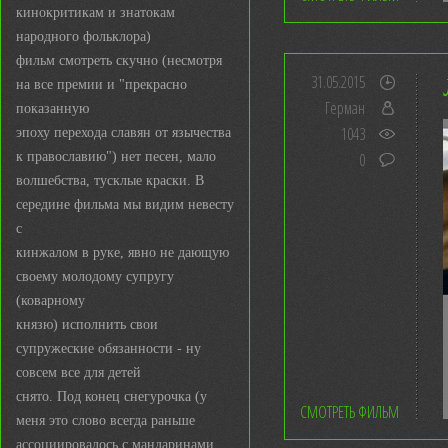
кинокритикам и знатокам
народного фольклора)
фильм смотреть скучно (несмотря
31.05.2015
на все премии и "прекрасно
Герман
показанную
1043
эпоху перехода славян от язычества
к православию") нет песен, мало
0
волшебства, тусклые краски. В
середине фильма мы видим невесту
с
кинжалом в руке, явно не дающую
своему молодому супругу
(коварному
князю) исполнить свои
супружеские обязанности - ну
совсем все для детей
снято. Под конец снегурочка (у
СМОТРЕТЬ ФИЛЬМ
меня это слово всегда раньше
ассоциировалось с мандаринами,