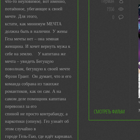
Герман
что-то неуловимое, вот именно,
1556
потаённое, убегающее к своей
0
мечте. Для этого,
кстати, как минимум МЕЧТА
должна быть в наличии. У жены
Геза мечты нет – она земная
женщина. И хочет вернуть мужа к
себе на землю. У капитана же
мечта – увидеть Бегущую
поволнам, бегущую к своей мечте
Фрэзи Грант. Он думает, что и его
команда собрана из такихже
романтиков, как он сам. А на
самом деле помощник капитана
перевозил за его
СМОТРЕТЬ ФИЛЬМ
спиной не просто контрабанду, а
наркотики (опиум). Гез узнаёт об
этом случайно в
городе Гель-Гью, где идёт карнавал.