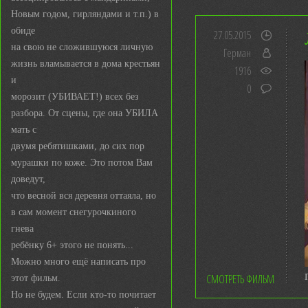
Новым годом, гирляндами и т.п.) в
обиде
27.05.2015
на свою не сложившуюся личную
Герман
жизнь вламывается в дома крестьян
1916
и
0
морозит (УБИВАЕТ!) всех без
разбора. От сцены, где она УБИЛА
мать с
двумя ребятишками, до сих пор
мурашки по коже. Это потом Вам
доведут,
что весной вся деревня оттаяла, но
в сам момент снегурочкиного
гнева
ребёнку 6+ этого не понять...
Можно много ещё написать про
СМОТРЕТЬ ФИЛЬМ
этот фильм.
Но не будем. Если кто-то почитает