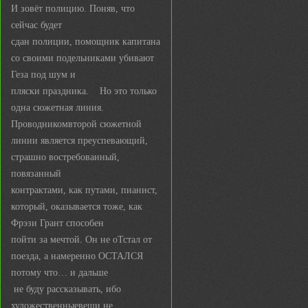
И зовёт полицию. Поняв, что
сейчас будет
сдан полиции, помощник капитана
со своими подельниками убивают
Геза под шум и
пляски праздника. Но это только
одна сюжетная линия.
Проводникомвторой сюжетной
линии является преуспевающий,
страшно востребованный,
повязанный
контрактами, как путами, пианист,
который, оказывается тоже, как
Фрэзи Грант способен
пойти за мечтой. Он не оТстал от
поезда, а намеренно ОСТАЛСЯ
потому что… и дальше
не буду рассказывать, ибо
художественныевещи не