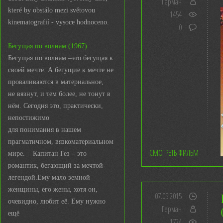
Герман
které by obstálo mezi světovou
1454
kinematografií - vysoce hodnoceno.
0
Бегущая по волнам (1967)
Бегущая по волнам –это бегущая к
своей мечте. А бегущие к мечте не
проваливаются в материальное,
не вязнут, и тем более, не тонут в
нём. Сегодня это, практически,
непостижимо
для понимания в нашем
прагматичном, вязкоматериальном
СМОТРЕТЬ ФИЛЬМ
мире. Капитан Гез – это
романтик, бегающий за мечтой-
легендой.Ему мало земной
женщины, его жены, хотя он,
07.05.2015
очевидно, любит её. Ему нужно
Герман
ещё
1724