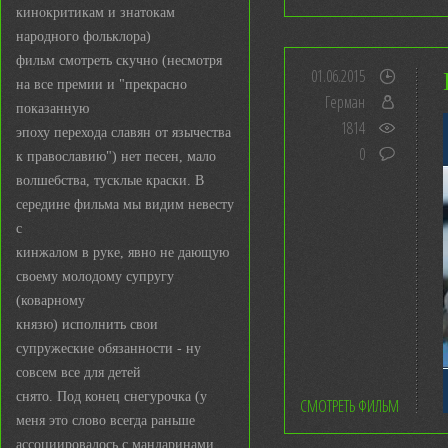
кинокритикам и знатокам
народного фольклора)
фильм смотреть скучно (несмотря
01.06.2015
на все премии и "прекрасно
Герман
показанную
1814
эпоху перехода славян от язычества
0
к православию") нет песен, мало
волшебства, тусклые краски. В
середине фильма мы видим невесту
с
кинжалом в руке, явно не дающую
своему молодому супругу
(коварному
князю) исполнить свои
супружеские обязанности - ну
совсем все для детей
снято. Под конец снегурочка (у
СМОТРЕТЬ ФИЛЬМ
меня это слово всегда раньше
ассоциировалось с мандаринами,