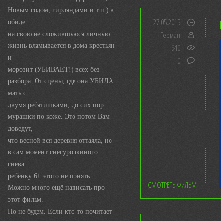
Новым годом, гирляндами и т.п.) в
27.05.2015
обиде
Герман
на свою не сложившуюся личную
жизнь вламывается в дома крестьян
940
и
0
морозит (УБИВАЕТ!) всех без
разбора. От сцены, где она УБИЛА
мать с
двумя ребятишками, до сих пор
мурашки по коже. Это потом Вам
доведут,
что весной вся деревня оттаяла, но
в сам момент снегурочкиного
гнева
ребёнку 6+ этого не понять...
СМОТРЕТЬ ФИЛЬМ
Можно много ещё написать про
этот фильм.
Но не будем. Если кто-то почитает