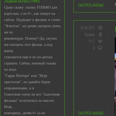
Ледяная внучка (1980)
СМОТРЕТЬ ФИЛЬМ
Сразу скажу: сказка ТОЛЬКО для
взрослых, а не 6+, как пишут на
сайтах. Подходит к фильму и слово
"Фэнтези", но детям смотреть опять
02.06.2015
же не
Герман
рекомендую. Почему?-Да, скучно
1117
им смотреть этот фильм, а под
0
конец
становится ещё и не по-детски
страшно. Сейчас ленивый только
не пнул
"Гарри Поттера" или "Игру
престолов", но давайте будем
откровенными, и в
Советском союзе не все "сказочные
фильмы" получились на высоте.
Итак,
СМОТРЕТЬ ФИЛЬМ
повторюсь, детям 6+ (а не