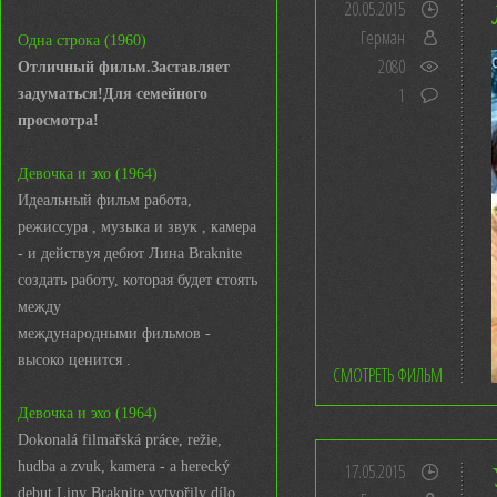
20.05.2015
Герман
Одна строка (1960)
2080
Отличный фильм.Заставляет
1
задуматься!Для семейного
просмотра!
Девочка и эхо (1964)
Идеальный фильм работа,
режиссура , музыка и звук , камера
- и действуя дебют Лина Braknite
создать работу, которая будет стоять
между
международными фильмов -
высоко ценится .
СМОТРЕТЬ ФИЛЬМ
Девочка и эхо (1964)
Dokonalá filmařská práce, režie,
hudba a zvuk, kamera - a herecký
17.05.2015
debut Liny Braknite vytvořily dílo,