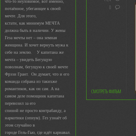
что-то неуловимое, вот именно,
0
потаённое, убегающее к своей
мечте. Для этого,
кстати, как минимум МЕЧТА
должна быть в наличии. У жены
Геза мечты нет – она земная
женщина. И хочет вернуть мужа к
себе на землю. У капитана же
мечта – увидеть Бегущую
поволнам, бегущую к своей мечте
Фрэзи Грант. Он думает, что и его
команда собрана из такихже
романтиков, как он сам. А на
СМОТРЕТЬ ФИЛЬМ
самом деле помощник капитана
перевозил за его
спиной не просто контрабанду, а
наркотики (опиум). Гез узнаёт об
этом случайно в
городе Гель-Гью, где идёт карнавал.