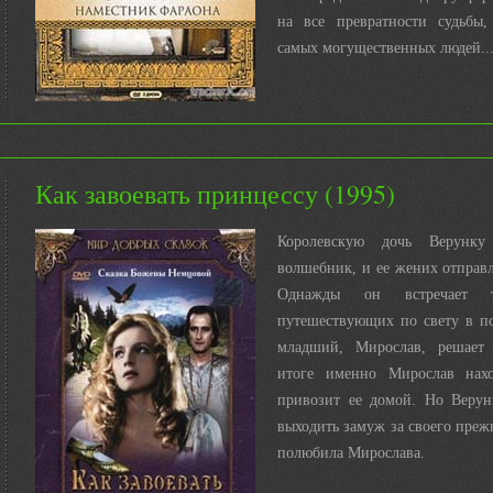
на все превратности судьбы
самых могущественных людей..
Как завоевать принцессу (1995)
Королевскую дочь Верунку
волшебник, и ее жених отправл
Однажды он встречает т
путешествующих по свету в по
младший, Мирослав, решает
итоге именно Мирослав нах
привозит ее домой. Но Верун
выходить замуж за своего преж
полюбила Мирослава.