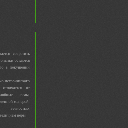
ается совратить
 попытки остаются
его в покушении
ью исторического
 отличается от
добные темы,
аженной манерой,
вечностью,
величием веры.