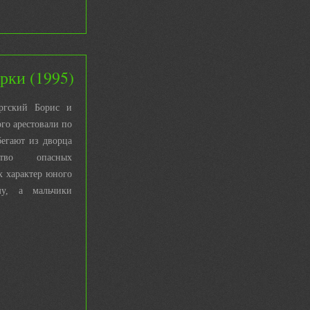
рки (1995)
ргский Борис и
ого арестовали по
бегают из дворца
тво опасных
х характер юного
му, а мальчики