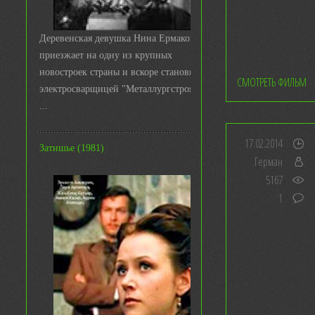
Деревенская девушка Нина Ермакова
приезжает на одну из крупных
новостроек страны и вскоре становится
СМОТРЕТЬ ФИЛЬМ
электросварщицей "Металлургстроя&q
...
17.02.2014
Затишье (1981)
Герман
5167
1