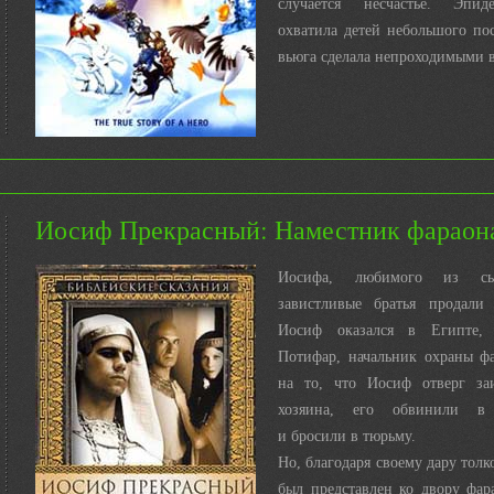
случается несчастье. Эпи
охватила детей небольшого пос
вьюга сделала непроходимыми в
Иосиф Прекрасный: Наместник фараона
Иосифа, любимого из сы
завистливые братья продали
Иосиф оказался в Египте,
Потифар, начальник охраны фа
на то, что Иосиф отверг за
хозяина, его обвинили в 
и бросили в тюрьму.
Но, благодаря своему дару толк
был представлен ко двору фар