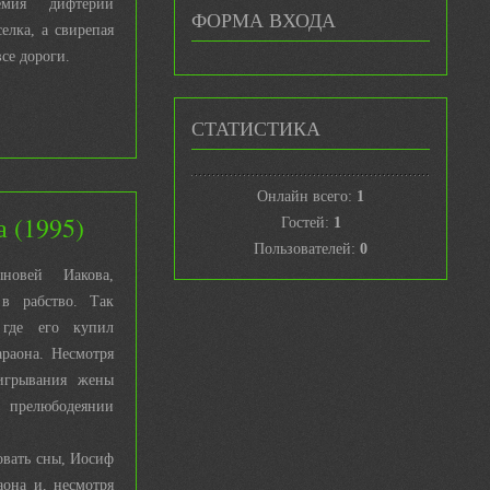
демия дифтерии
ФОРМА ВХОДА
елка, а свирепая
се дороги.
СТАТИСТИКА
Онлайн всего:
1
 (1995)
Гостей:
1
Пользователей:
0
новей Иакова,
 в рабство. Так
 где его купил
раона. Несмотря
игрывания жены
прелюбодеянии
овать сны, Иосиф
аона и, несмотря