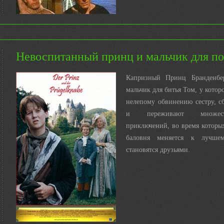
Невоспитанный принц и мальчик для по
Капризный Принц Бранденбе
мальчик для битья Том, у котор
нелепому обвинению сестру, с
и переживают множес
приключений, во время которы
баловня меняется к лучше
становятся друзьями.