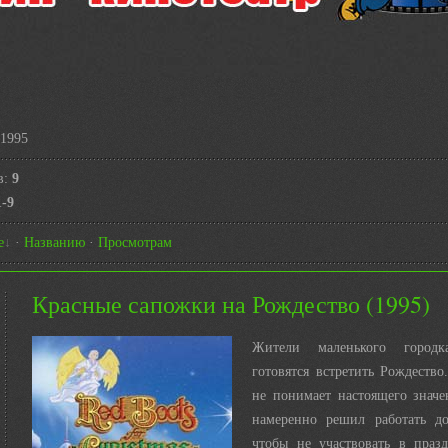
1995
в
:
9
1-9
е
·
Названию
·
Просмотрам
Красные сапожки на Рождество (1995)
Жители маленького городк
готовятся встретить Рождеств
не понимает настоящего значе
намеренно решил работать д
чтобы не участвовать в празд