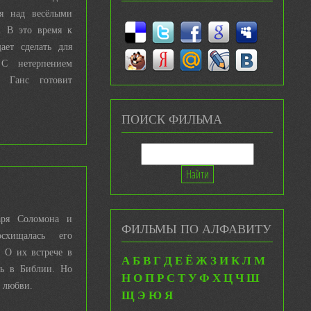
ся над весёлыми
. В это время к
ает сделать для
 С нетерпением
, Ганс готовит
ПОИСК ФИЛЬМА
аря Соломона и
ФИЛЬМЫ ПО АЛФАВИТУ
схищалась его
. О их встрече в
А
Б
В
Г
Д
Е
Ё
Ж
З
И
К
Л
М
ть в Библии. Но
Н
О
П
Р
С
Т
У
Ф
Х
Ц
Ч
Ш
х любви.
Щ
Э
Ю
Я