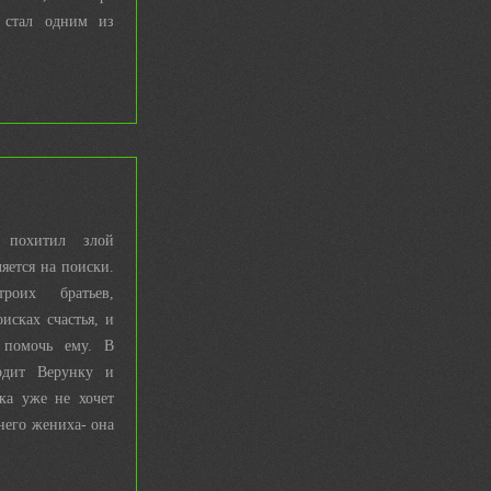
, стал одним из
.
 похитил злой
яется на поиски.
роих братьев,
исках счастья, и
 помочь ему. В
одит Верунку и
ка уже не хочет
него жениха- она