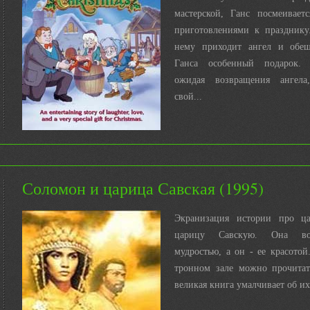
мастерской, Ганс посмеивает
приготовлениями к празднику
нему приходит ангел и обещ
Ганса особенный подарок.
ожидая возвращения ангела
свой...
Соломон и царица Савская (1995)
Экранизация истории про ц
царицу Савскую. Она во
мудростью, а он - ее красотой
тронном зале можно прочита
великая книга умалчивает об и