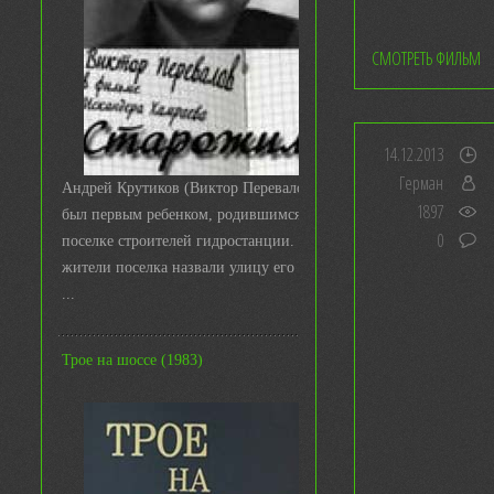
СМОТРЕТЬ ФИЛЬМ
14.12.2013
Герман
Андрей Крутиков (Виктор Перевалов)
1897
был первым ребенком, родившимся в
0
поселке строителей гидростанции. И
жители поселка назвали улицу его име
...
Трое на шоссе (1983)