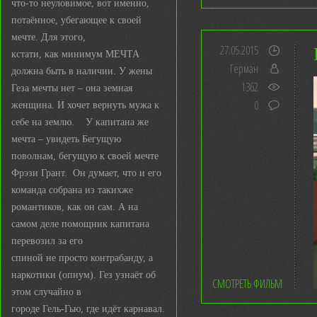
что-то неуловимое, вот именно,
потаённое, убегающее к своей
мечте. Для этого,
27.05.2015
кстати, как минимум МЕЧТА
Герман
должна быть в наличии. У жены
1362
Геза мечты нет – она земная
0
женщина. И хочет вернуть мужа к
себе на землю. У капитана же
мечта – увидеть Бегущую
поволнам, бегущую к своей мечте
Фрэзи Грант. Он думает, что и его
команда собрана из такихже
романтиков, как он сам. А на
самом деле помощник капитана
перевозил за его
спиной не просто контрабанду, а
наркотики (опиум). Гез узнаёт об
СМОТРЕТЬ ФИЛЬМ
этом случайно в
городе Гель-Гью, где идёт карнавал.