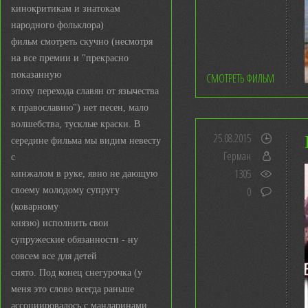
кинокритикам и знатокам
народного фольклора)
фильм смотреть скучно (несмотря
на все премии и "прекрасно
показанную
СМОТРЕТЬ ФИЛЬМ
эпоху перехода славян от язычества
к православию") нет песен, мало
волшебства, тусклые краски. В
25.08.2015
середине фильма мы видим невесту
Герман
с
1305
кинжалом в руке, явно не дающую
0
своему молодому супругу
(коварному
князю) исполнить свои
супружеские обязанности - ну
совсем все для детей
снято. Под конец снегурочка (у
меня это слово всегда раньше
ассоциировалось с мандаринами,