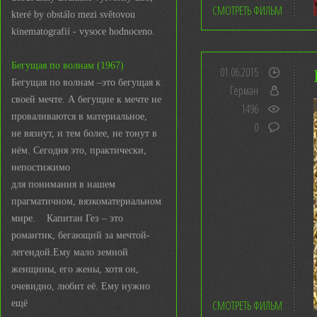
СМОТРЕТЬ ФИЛЬМ
které by obstálo mezi světovou
kinematografií - vysoce hodnoceno.
Бегущая по волнам (1967)
01.06.2015
Бегущая по волнам –это бегущая к
Герман
своей мечте. А бегущие к мечте не
1496
проваливаются в материальное,
0
не вязнут, и тем более, не тонут в
нём. Сегодня это, практически,
непостижимо
для понимания в нашем
прагматичном, вязкоматериальном
мире. Капитан Гез – это
романтик, бегающий за мечтой-
легендой.Ему мало земной
женщины, его жены, хотя он,
очевидно, любит её. Ему нужно
ещё
СМОТРЕТЬ ФИЛЬМ