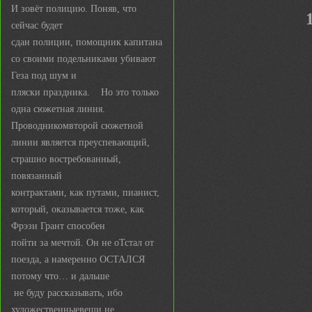
И зовёт полицию. Поняв, что
сейчас будет
сдан полиции, помощник капитана
со своими подельниками убивают
Геза под шум и
пляски праздника. Но это только
одна сюжетная линия.
Проводникомвторой сюжетной
линии является преуспевающий,
страшно востребованный,
повязанный
контрактами, как путами, пианист,
который, оказывается тоже, как
Фрэзи Грант способен
пойти за мечтой. Он не оТстал от
поезда, а намеренно ОСТАЛСЯ
потому что… и дальше
не буду рассказывать, ибо
художественныевещи не