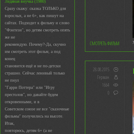
Ледяная внучка (1980)
Сразу скажу: сказка ТОЛЬКО для
взрослых, а не 6+, как пишут на
сайтах. Подходит к фильму и слово
"Фэнтези", но детям смотреть опять
же не
СМОТРЕТЬ ФИЛЬМ
рекомендую. Почему?-Да, скучно
им смотреть этот фильм, а под
конец
становится ещё и не по-детски
28.08.2015
страшно. Сейчас ленивый только
Герман
не пнул
1664
"Гарри Поттера" или "Игру
0
престолов", но давайте будем
откровенными, и в
Советском союзе не все "сказочные
фильмы" получились на высоте.
Итак,
повторюсь, детям 6+ (а не