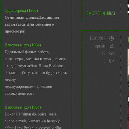
Одна строка (1960)
СМОТРЕТЬ ФИЛЬМ
Отличный фильм.Заставляет
задуматься!Для семейного
просмотра!
15.06.2015
Герман
Девочка и эхо (1964)
Идеальный фильм работа,
1119
режиссура , музыка и звук , камера
0
- и действуя дебют Лина Braknite
создать работу, которая будет стоять
между
международными фильмов -
высоко ценится .
Девочка и эхо (1964)
Dokonalá filmařská práce, režie,
hudba a zvuk, kamera - a herecký
debut Liny Braknite vytvořily dílo,