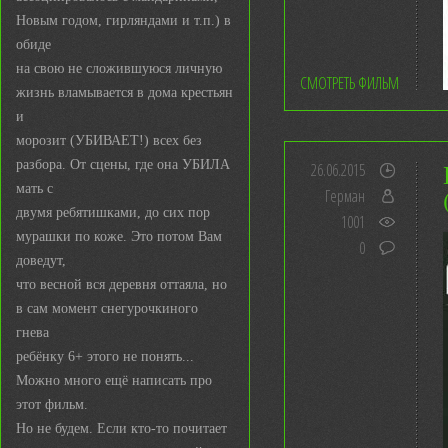
Новым годом, гирляндами и т.п.) в
обиде
на свою не сложившуюся личную
СМОТРЕТЬ ФИЛЬМ
жизнь вламывается в дома крестьян
и
морозит (УБИВАЕТ!) всех без
разбора. От сцены, где она УБИЛА
26.06.2015
мать с
Герман
двумя ребятишками, до сих пор
1001
мурашки по коже. Это потом Вам
0
доведут,
что весной вся деревня оттаяла, но
в сам момент снегурочкиного
гнева
ребёнку 6+ этого не понять...
Можно много ещё написать про
этот фильм.
Но не будем. Если кто-то почитает