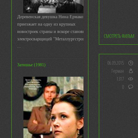
Деревенская девушка Нина Ермакова
приезжает на одну из крупных
новостроек страны и вскоре становится
СМОТРЕТЬ ФИЛЬМ
электросварщицей "Металлургстроя&q
...
06.09.2015
Затишье (1981)
Герман
1317
0