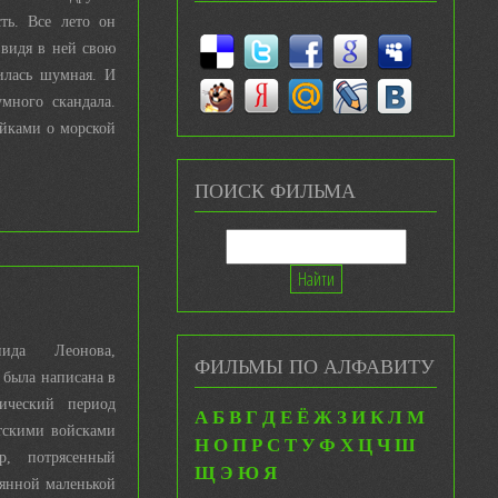
ть. Все лето он
видя в ней свою
илась шумная. И
много скандала.
айками о морской
ПОИСК ФИЛЬМА
ида Леонова,
ФИЛЬМЫ ПО АЛФАВИТУ
 была написана в
ический период
А
Б
В
Г
Д
Е
Ё
Ж
З
И
К
Л
М
тскими войсками
Н
О
П
Р
С
Т
У
Ф
Х
Ц
Ч
Ш
р, потрясенный
Щ
Э
Ю
Я
лянной маленькой