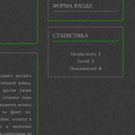
ФОРМА ВХОДА
СТАТИСТИКА
Онлайн всего:
1
Гостей:
1
Пользователей:
0
одвиге русского
ственной войны.
 другим уходят
 остаются лишь
седатель колхоза
 на фронт, но,
ине, остается в
ло и энергично
я односельчан на