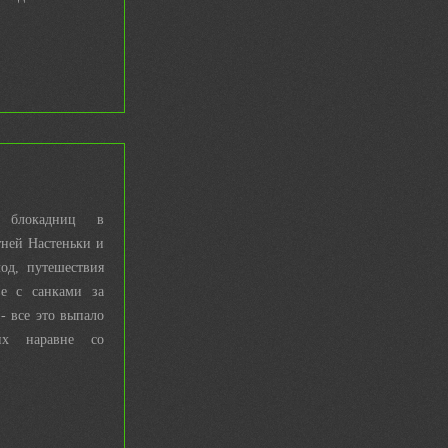
 блокадниц в
тней Настеньки и
лод, путешествия
е с санками за
- все это выпало
их наравне со