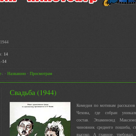
1944
в
:
14
1-14
е
·
Названию
·
Просмотрам
Свадьба (1944)
Комедия по мотивам рассказов
Чехова, где собран уникал
состав. Эпаминонд Максим
чиновник среднего пошиба, ст
высоко. А главное, требовал,