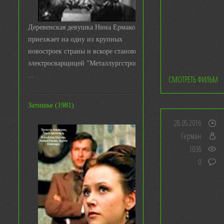
Деревенская девушка Нина Ермакова
приезжает на одну из крупных
новостроек страны и вскоре становится
электросварщицей "Металлургстроя&q
...
СМОТРЕТЬ ФИЛЬМ
Затишье (1981)
28.05.2016
Герман
1036
0