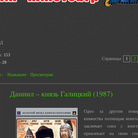
 Д
в
:
153
Страницы
:
1
2
1-20
е
·
Названию
·
Просмотрам
Даниил – князь Галицкий (1987)
Одно за другим покор
княжества полчищам монгол
заключает союз с венге
привлекает на свою сто