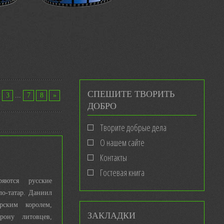
СПЕШИТЕ ТВОРИТЬ
3
...
7
8
»
ДОБРО
Творите добрые дела
О нашем сайте
Контакты
Гостевая книга
яются русские
о-татар. Даниил
рским королем,
ЗАКЛАДКИ
рону литовцев,