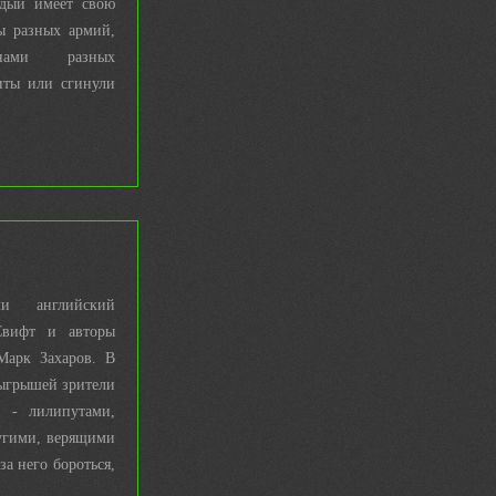
ждый имеет свою
ы разных армий,
нами разных
иты или сгинули
и английский
Свифт и авторы
Марк Захаров. В
ыгрышей зрители
и - лилипутами,
угими, верящими
а него бороться,