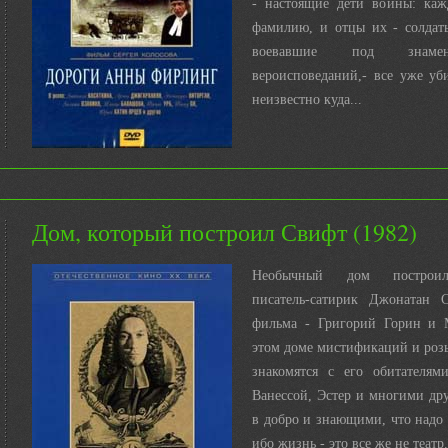
- настоящие дети войны: ка
фамилию, и отцы их - солдат
воевавшие под знаме
вероисповеданий,- все уже уб
неизвестно куда...
Дом, который построил Свифт (1982)
Необычный дом построил
писатель-сатирик Джонатан 
фильма - Григорий Горин и 
этом доме мистификаций и роз
знакомятся с его обитателям
Ванессой, Эстер и многими др
в добро и знающими, что надо з
ибо жизнь - это все же не театр.