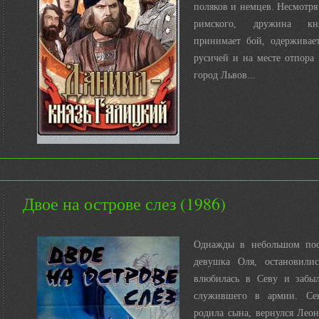
поляков и немцев. Несмотря
римского, дружина кн
принимает бой, одерживае
русичей и на месте отпора
город Львов...
Двое на острове слез (1986)
Однажды в небольшом пос
девушка Оля, остановили
влюбилась в Севу и забы
служившего в армии. Сев
родила сына, вернулся Лео