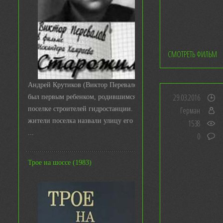
СМОТРЕТЬ ФИЛЬМ
Андрей Крутиков (Виктор Перевалов)
29.03.2016
был первым ребенком, родившимся в
поселке строителей гидростанции. И
Герман
жители поселка назвали улицу его име
1538
...
0
Трое на шоссе (1983)