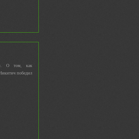
н. О том, как
Никитич победил