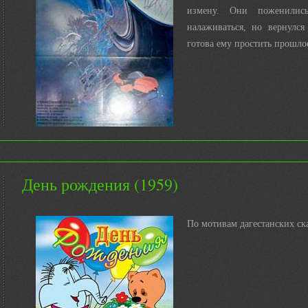
измену. Они поженились
налаживаться, но вернулся
готова ему простить прошлое
День рождения (1959)
По мотивам дагестанских ск