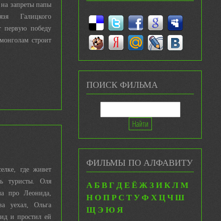
 на запреты папы
язя Галицкого
т первую победу
 монголам строит
ПОИСК ФИЛЬМА
ФИЛЬМЫ ПО АЛФАВИТУ
елке, где живет
сь туристы. Оля
А
Б
В
Г
Д
Е
Ё
Ж
З
И
К
Л
М
ла про Леонида,
Н
О
П
Р
С
Т
У
Ф
Х
Ц
Ч
Ш
а уехал, Ольга
Щ
Э
Ю
Я
нид и простил ей