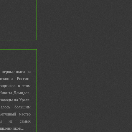
л первые шаги на
изации России.
ощников в этом
Никита Демидов,
заводы на Урале.
валось большим
антливый мастер
им из самых
шленников...