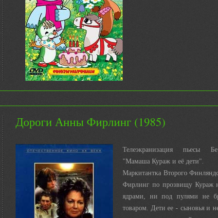
Дороги Анны Фирлинг (1985)
Телеэкранизация пьесы Бе
"Мамаша Кураж и её дети".
Маркитантка Второго Финляндс
Фирлинг по прозвищу Кураж н
ядрами, ни под пулями не б
товаром. Дети ее - сыновья и н