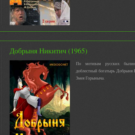
Добрыня Никитич (1965)
П
о мотивам русских были
доблестный богатырь Добрыня 
Змея Горыныча.