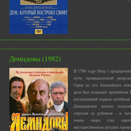
Демидовы (1982)
В 1700 году Петр I предприня
пути промышленной реорган
Один из его ближайших пом
деле был тульский оружейник 
построивший первые литейные 
Демидовское железо пользо
спросом за рубежом - и тал
очень скоро стал одн
могущественных русских промы