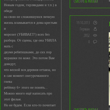
СМОТРЕТЬ ФИЛЬМ
Новым годом, гирляндами и т.п.) в
обиде
на свою не сложившуюся личную
19.10.2013
жизнь вламывается в дома крестьян
Герман
и
морозит (УБИВАЕТ!) всех без
2852
разбора. От сцены, где она УБИЛА
0
мать с
двумя ребятишками, до сих пор
мурашки по коже. Это потом Вам
доведут,
что весной вся деревня оттаяла, но
в сам момент снегурочкиного
гнева
ребёнку 6+ этого не понять...
Можно много ещё написать про
этот фильм.
Но не будем. Если кто-то почитает
СМОТРЕТЬ ФИЛЬМ