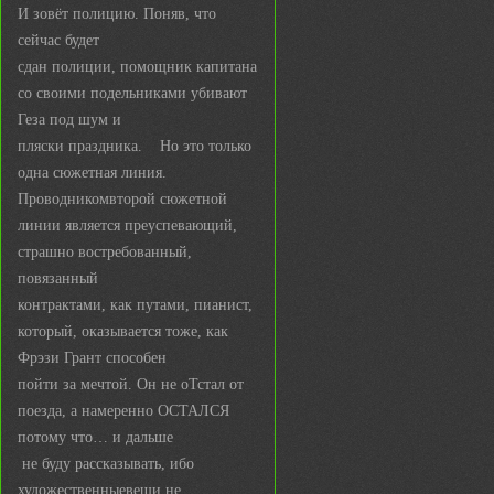
И зовёт полицию. Поняв, что
сейчас будет
сдан полиции, помощник капитана
со своими подельниками убивают
Геза под шум и
пляски праздника. Но это только
одна сюжетная линия.
Проводникомвторой сюжетной
линии является преуспевающий,
страшно востребованный,
повязанный
контрактами, как путами, пианист,
который, оказывается тоже, как
Фрэзи Грант способен
пойти за мечтой. Он не оТстал от
поезда, а намеренно ОСТАЛСЯ
потому что… и дальше
не буду рассказывать, ибо
художественныевещи не