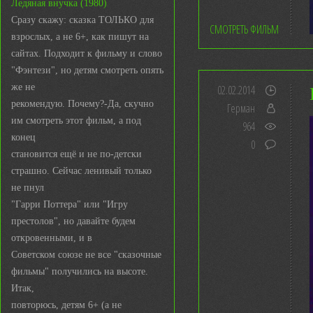
Ледяная внучка (1980)
Сразу скажу: сказка ТОЛЬКО для
СМОТРЕТЬ ФИЛЬМ
взрослых, а не 6+, как пишут на
сайтах. Подходит к фильму и слово
"Фэнтези", но детям смотреть опять
же не
02.02.2014
рекомендую. Почему?-Да, скучно
Герман
им смотреть этот фильм, а под
964
конец
0
становится ещё и не по-детски
страшно. Сейчас ленивый только
не пнул
"Гарри Поттера" или "Игру
престолов", но давайте будем
откровенными, и в
Советском союзе не все "сказочные
фильмы" получились на высоте.
Итак,
повторюсь, детям 6+ (а не