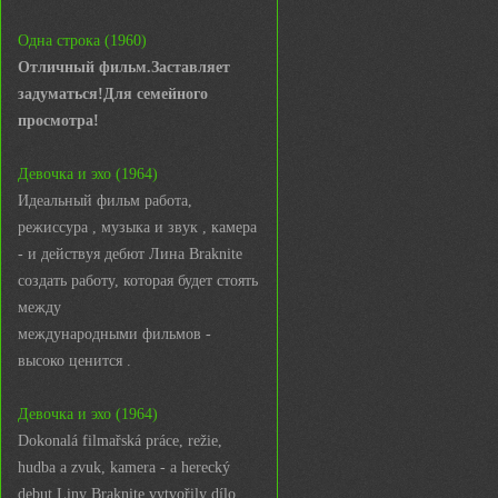
Одна строка (1960)
Отличный фильм.Заставляет
задуматься!Для семейного
просмотра!
Девочка и эхо (1964)
Идеальный фильм работа,
режиссура , музыка и звук , камера
- и действуя дебют Лина Braknite
создать работу, которая будет стоять
между
международными фильмов -
высоко ценится .
Девочка и эхо (1964)
Dokonalá filmařská práce, režie,
hudba a zvuk, kamera - a herecký
debut Liny Braknite vytvořily dílo,