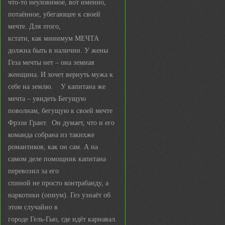
что-то неуловимое, вот именно,
потаённое, убегающее к своей
мечте. Для этого,
кстати, как минимум МЕЧТА
должна быть в наличии. У жены
Геза мечты нет – она земная
женщина. И хочет вернуть мужа к
себе на землю. У капитана же
мечта – увидеть Бегущую
поволнам, бегущую к своей мечте
Фрэзи Грант. Он думает, что и его
команда собрана из такихже
романтиков, как он сам. А на
самом деле помощник капитана
перевозил за его
спиной не просто контрабанду, а
наркотики (опиум). Гез узнаёт об
этом случайно в
городе Гель-Гью, где идёт карнавал.