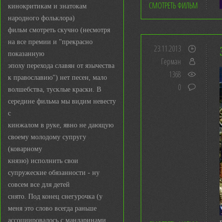
СМОТРЕТЬ ФИЛЬМ
кинокритикам и знатокам
народного фольклора)
фильм смотреть скучно (несмотря
на все премии и "прекрасно
23.11.2013
показанную
Герман
эпоху перехода славян от язычества
1368
к православию") нет песен, мало
0
волшебства, тусклые краски. В
середине фильма мы видим невесту
с
кинжалом в руке, явно не дающую
своему молодому супругу
(коварному
князю) исполнить свои
супружеские обязанности - ну
совсем все для детей
снято. Под конец снегурочка (у
меня это слово всегда раньше
ассоциировалось с мандаринами,