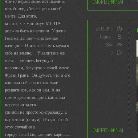
СМОТРЕТЬ ФИЛЬМ
что-то неуловимое, вот именно,
потаённое, убегающее к своей
мечте. Для этого,
кстати, как минимум МЕЧТА
25.12.2013
должна быть в наличии. У жены
Герман
Геза мечты нет – она земная
3364
женщина. И хочет вернуть мужа к
0
себе на землю. У капитана же
мечта – увидеть Бегущую
поволнам, бегущую к своей мечте
Фрэзи Грант. Он думает, что и его
команда собрана из такихже
романтиков, как он сам. А на
самом деле помощник капитана
перевозил за его
спиной не просто контрабанду, а
наркотики (опиум). Гез узнаёт об
этом случайно в
СМОТРЕТЬ ФИЛЬМ
городе Гель-Гью, где идёт карнавал.