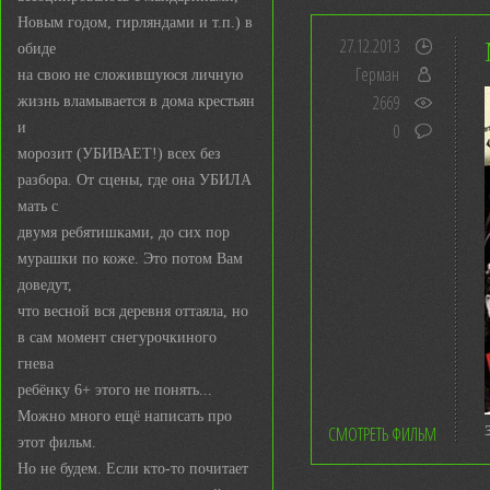
Новым годом, гирляндами и т.п.) в
27.12.2013
обиде
Герман
на свою не сложившуюся личную
2669
жизнь вламывается в дома крестьян
и
0
морозит (УБИВАЕТ!) всех без
разбора. От сцены, где она УБИЛА
мать с
двумя ребятишками, до сих пор
мурашки по коже. Это потом Вам
доведут,
что весной вся деревня оттаяла, но
в сам момент снегурочкиного
гнева
ребёнку 6+ этого не понять...
Можно много ещё написать про
СМОТРЕТЬ ФИЛЬМ
этот фильм.
Но не будем. Если кто-то почитает