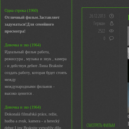
Одна строка (1960)
26.12.2013
Отличный фильм.Заставляет
Герман
задуматься!Для семейного
2522
просмотра!
0
Девочка и эхо (1964)
Идеальный фильм работа,
режиссура , музыка и звук , камера
- и действуя дебют Лина Braknite
создать работу, которая будет стоять
между
международными фильмов -
высоко ценится .
Девочка и эхо (1964)
Dokonalá filmařská práce, režie,
hudba a zvuk, kamera - a herecký
СМОТРЕТЬ ФИЛЬМ
debut Liny Braknite vytvořily dílo,