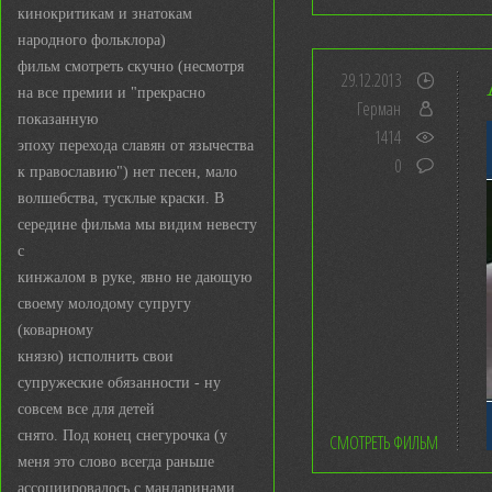
кинокритикам и знатокам
народного фольклора)
фильм смотреть скучно (несмотря
29.12.2013
на все премии и "прекрасно
Герман
показанную
1414
эпоху перехода славян от язычества
0
к православию") нет песен, мало
волшебства, тусклые краски. В
середине фильма мы видим невесту
с
кинжалом в руке, явно не дающую
своему молодому супругу
(коварному
князю) исполнить свои
супружеские обязанности - ну
совсем все для детей
снято. Под конец снегурочка (у
СМОТРЕТЬ ФИЛЬМ
меня это слово всегда раньше
ассоциировалось с мандаринами,