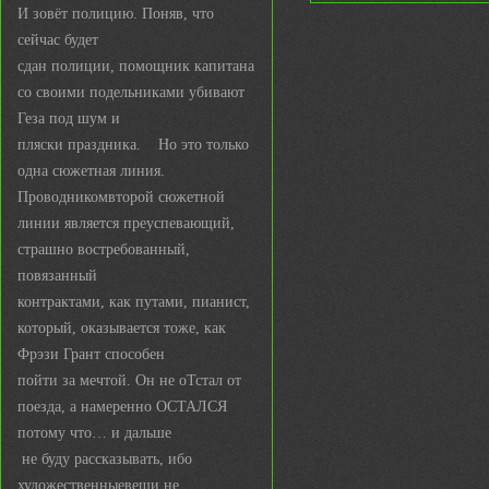
И зовёт полицию. Поняв, что
сейчас будет
сдан полиции, помощник капитана
со своими подельниками убивают
Геза под шум и
пляски праздника. Но это только
одна сюжетная линия.
Проводникомвторой сюжетной
линии является преуспевающий,
страшно востребованный,
повязанный
контрактами, как путами, пианист,
который, оказывается тоже, как
Фрэзи Грант способен
пойти за мечтой. Он не оТстал от
поезда, а намеренно ОСТАЛСЯ
потому что… и дальше
не буду рассказывать, ибо
художественныевещи не