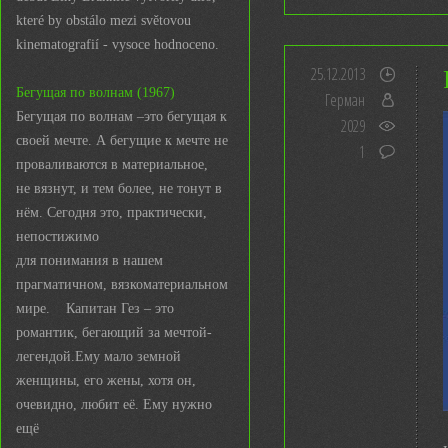
které by obstálo mezi světovou
kinematografií - vysoce hodnoceno.
25.12.2013
Бегущая по волнам (1967)
Герман
Бегущая по волнам –это бегущая к
2029
своей мечте. А бегущие к мечте не
1
проваливаются в материальное,
не вязнут, и тем более, не тонут в
нём. Сегодня это, практически,
непостижимо
для понимания в нашем
прагматичном, вязкоматериальном
мире. Капитан Гез – это
романтик, бегающий за мечтой-
легендой.Ему мало земной
женщины, его жены, хотя он,
очевидно, любит её. Ему нужно
ещё