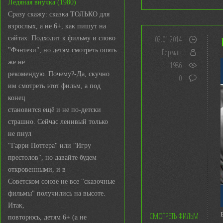
Ледяная внучка (1980)
Сразу скажу: сказка ТОЛЬКО для
взрослых, а не 6+, как пишут на
02.01.2014
сайтах. Подходит к фильму и слово
"Фэнтези", но детям смотреть опять
Герман
же не
1986
рекомендую. Почему?-Да, скучно
0
им смотреть этот фильм, а под
конец
становится ещё и не по-детски
страшно. Сейчас ленивый только
не пнул
"Гарри Поттера" или "Игру
престолов", но давайте будем
откровенными, и в
Советском союзе не все "сказочные
фильмы" получились на высоте.
Итак,
СМОТРЕТЬ ФИЛЬМ
повторюсь, детям 6+ (а не