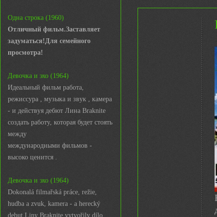
Одна строка (1960)
Отличный фильм.Заставляет
задуматься!Для семейного
просмотра!
Девочка и эхо (1964)
Идеальный фильм работа,
режиссура , музыка и звук , камера
- и действуя дебют Лина Braknite
создать работу, которая будет стоять
между
международными фильмов -
высоко ценится .
Девочка и эхо (1964)
Dokonalá filmařská práce, režie,
hudba a zvuk, kamera - a herecký
debut Liny Braknite vytvořily dílo,