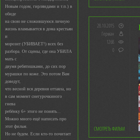
Новым годом, гирляндами и т.п.) в
обиде
на свою не сложившуюся личную
28.10.2015
жизнь вламывается в дома крестьян
Герман
и
1268
морозит (УБИВАЕТ!) всех без
0
разбора. От сцены, где она УБИЛА
мать с
двумя ребятишками, до сих пор
мурашки по коже. Это потом Вам
доведут,
что весной вся деревня оттаяла, но
в сам момент снегурочкиного
гнева
ребёнку 6+ этого не понять...
Можно много ещё написать про
этот фильм.
СМОТРЕТЬ ФИЛЬМ
Но не будем. Если кто-то почитает