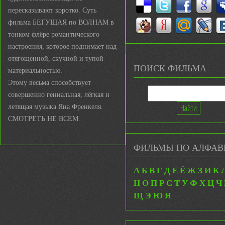
пересказывают коротко. Суть
фильма БЕГУЩАЯ по ВОЛНАМ в
тонком флёре романтического
настроения, которое поднимает над
отягощенной, скучной и тупой
ПОИСК ФИЛЬМА
материальностью.
Этому весьма способствует
совершенно гениальная, лёгкая и
летящая музыка Яна Френкеля.
СМОТРЕТЬ НЕ ВСЕМ.
ФИЛЬМЫ ПО АЛФАВ
А
Б
В
Г
Д
Е
Ё
Ж
З
И
К
Н
О
П
Р
С
Т
У
Ф
Х
Ц
Ч
Щ
Э
Ю
Я