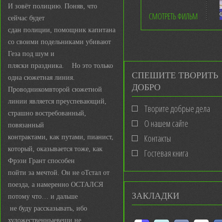
И зовёт полицию. Поняв, что
СМОТРЕТЬ ФИЛЬМ
сейчас будет
сдан полиции, помощник капитана
со своими подельниками убивают
Геза под шум и
пляски праздника. Но это только
СПЕШИТЕ ТВОРИТЬ
одна сюжетная линия.
ДОБРО
Проводникомвторой сюжетной
линии является преуспевающий,
Творите добрые дела
страшно востребованный,
О нашем сайте
повязанный
Контакты
контрактами, как путами, пианист,
который, оказывается тоже, как
Гостевая книга
Фрэзи Грант способен
пойти за мечтой. Он не оТстал от
поезда, а намеренно ОСТАЛСЯ
ЗАКЛАДКИ
потому что… и дальше
не буду рассказывать, ибо
художественныевещи не