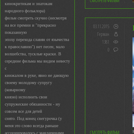
СМОТРЕТЬ ФИЛЬМ
кинокритикам и знатокам
народного фольклора)
фильм смотреть скучно (несмотря
на все премии и "прекрасно
03.11.2015
показанную
Герман
эпоху перехода славян от язычества
1381
к православию") нет песен, мало
0
волшебства, тусклые краски. В
середине фильма мы видим невесту
с
кинжалом в руке, явно не дающую
своему молодому супругу
(коварному
князю) исполнить свои
супружеские обязанности - ну
совсем все для детей
снято. Под конец снегурочка (у
меня это слово всегда раньше
СМОТРЕТЬ ФИЛЬМ
ассоциировалось с мандаринами,