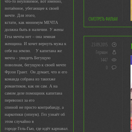
что-то неуловимое, вот именно,
потаённое, убегающее к своей
мечте. Для этого,
СМОТРЕТЬ ФИЛЬМ
кстати, как минимум МЕЧТА
должна быть в наличии. У жены
Геза мечты нет – она земная
23.09.2015
женщина. И хочет вернуть мужа к
себе на землю. У капитана же
Герман
мечта – увидеть Бегущую
1447
поволнам, бегущую к своей мечте
0
Фрэзи Грант. Он думает, что и его
команда собрана из такихже
романтиков, как он сам. А на
самом деле помощник капитана
перевозил за его
спиной не просто контрабанду, а
наркотики (опиум). Гез узнаёт об
этом случайно в
городе Гель-Гью, где идёт карнавал.