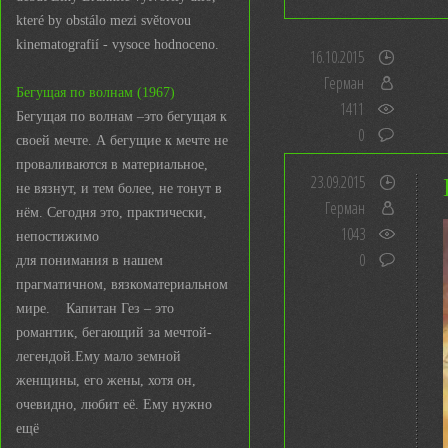
které by obstálo mezi světovou
kinematografií - vysoce hodnoceno.
16.10.2015
Герман
Бегущая по волнам (1967)
1411
Бегущая по волнам –это бегущая к
0
своей мечте. А бегущие к мечте не
проваливаются в материальное,
23.09.2015
не вязнут, и тем более, не тонут в
Герман
нём. Сегодня это, практически,
1043
непостижимо
0
для понимания в нашем
прагматичном, вязкоматериальном
мире. Капитан Гез – это
романтик, бегающий за мечтой-
легендой.Ему мало земной
женщины, его жены, хотя он,
очевидно, любит её. Ему нужно
ещё