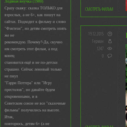
Ледяная внучка (1980)
Сразу скажу: сказка ТОЛЬКО для
СМОТРЕТЬ ФИЛЬМ
взрослых, а не 6+, как пишут на
сайтах. Подходит к фильму и слово
"Фэнтези", но детям смотреть опять
19.12.2015
же не
Герман
рекомендую. Почему?-Да, скучно
1247
им смотреть этот фильм, а под
0
конец
становится ещё и не по-детски
страшно. Сейчас ленивый только
не пнул
"Гарри Поттера" или "Игру
престолов", но давайте будем
откровенными, и в
Советском союзе не все "сказочные
фильмы" получились на высоте.
Итак,
повторюсь, детям 6+ (а не