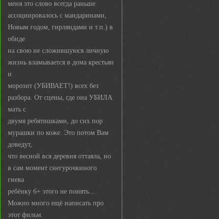
меня это слово всегда раньше
ассоциировалось с мандаринами,
Новым годом, гирляндами и т.п.) в
обиде
на свою не сложившуюся личную
жизнь вламывается в дома крестьян
и
морозит (УБИВАЕТ!) всех без
разбора. От сцены, где она УБИЛА
мать с
двумя ребятишками, до сих пор
мурашки по коже. Это потом Вам
доведут,
что весной вся деревня оттаяла, но
в сам момент снегурочкиного
гнева
ребёнку 6+ этого не понять...
Можно много ещё написать про
этот фильм.