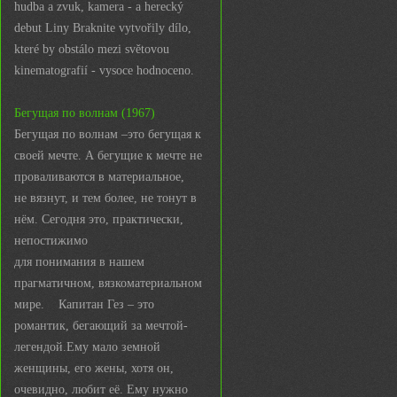
hudba a zvuk, kamera - a herecký
debut Liny Braknite vytvořily dílo,
které by obstálo mezi světovou
kinematografií - vysoce hodnoceno.
Бегущая по волнам (1967)
Бегущая по волнам –это бегущая к
своей мечте. А бегущие к мечте не
проваливаются в материальное,
не вязнут, и тем более, не тонут в
нём. Сегодня это, практически,
непостижимо
для понимания в нашем
прагматичном, вязкоматериальном
мире. Капитан Гез – это
романтик, бегающий за мечтой-
легендой.Ему мало земной
женщины, его жены, хотя он,
очевидно, любит её. Ему нужно