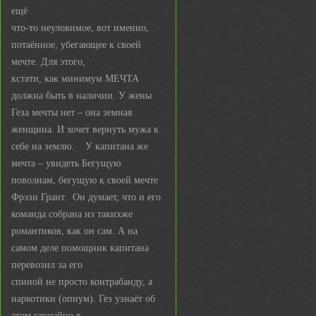
ещё
что-то неуловимое, вот именно,
потаённое, убегающее к своей
мечте. Для этого,
кстати, как минимум МЕЧТА
должна быть в наличии. У жены
Геза мечты нет – она земная
женщина. И хочет вернуть мужа к
себе на землю. У капитана же
мечта – увидеть Бегущую
поволнам, бегущую к своей мечте
Фрэзи Грант. Он думает, что и его
команда собрана из такихже
романтиков, как он сам. А на
самом деле помощник капитана
перевозил за его
спиной не просто контрабанду, а
наркотики (опиум). Гез узнаёт об
этом случайно в