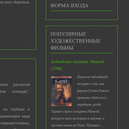
а него бороться,
ФОРМА ВХОДА
ПОПУЛЯРНЫЕ
ХУДОЖЕСТВЕННЫЕ
ФИЛЬМЫ
Библейские сказания: Моисей
(1996)
Пересказ библейской
истории о том, как
вам рассказов
фараон Египта Рамзес
ная площадь",
приказал убить всех
еврейских детей.
о по глубине и
Однако уцелел младенец Моисей,
кранизация чаще
которого мать положила в корзину и
 первоисточнику,
пустила плыть по Нилу. Принцесс ...