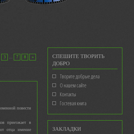
СПЕШИТЕ ТВОРИТЬ
3
...
7
8
»
ДОБРО
Творите добрые дела
О нашем сайте
Контакты
Гостевая книга
именной повести
хов приезжает в
ЗАКЛАДКИ
 от отца имение