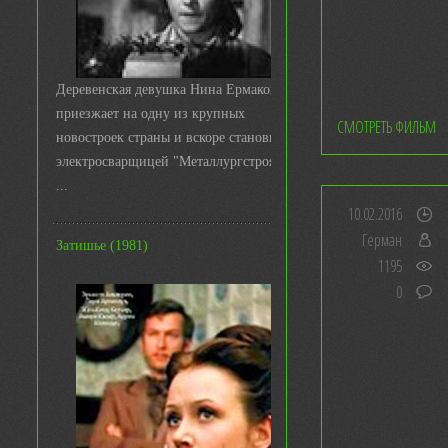
Деревенская девушка Нина Ермакова
приезжает на одну из крупных
СМОТРЕТЬ ФИЛЬМ
новостроек страны и вскоре становится
электросварщицей "Металлургстроя&q
...
10.02.2016
Герман
Затишье (1981)
1195
0