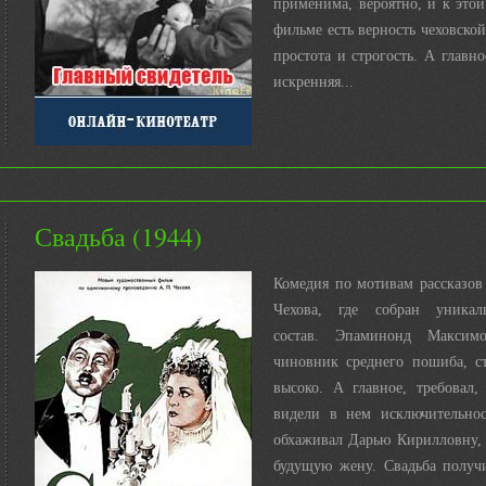
применима, вероятно, и к этой
фильме есть верность чеховской
простота и строгость. А главно
искренняя...
Свадьба (1944)
Комедия по мотивам рассказов
Чехова, где собран уникал
состав. Эпаминонд Максим
чиновник среднего пошиба, ст
высоко. А главное, требовал,
видели в нем исключительнос
обхаживал Дарью Кирилловну, 
будущую жену. Свадьба получ