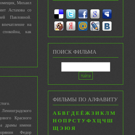
 помещик, Михаил
мит Астахова со
ией Павловной.
 впечатление на
 спокойна, как
ПОИСК ФИЛЬМА
ФИЛЬМЫ ПО АЛФАВИТУ
стого.
енинградского
А
Б
В
Г
Д
Е
Ё
Ж
З
И
К
Л
М
дового Красного
Н
О
П
Р
С
Т
У
Ф
Х
Ц
Ч
Ш
тра драмы имени
Щ
Э
Ю
Я
ворянин Федор