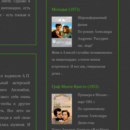
 ленте. Однако в
 интонации, есть
Молодые (1971)
е - есть тонкая и
Широкоформатный
фильм.
По роману Александра
Андреева "Рассудите
нас, люди"
Женя и Алексей случайно познакомились
на танцплощадке, а потом начали
встречаться. И вот она, генеральская
дочка ...
 и водевиля А.П.
ьный актерский
Граф Монте-Кристо (1953)
ович Апломбов,
Премьера в Москве -
авил себя очень
март 1961 г.
 чтобы и другие
По одноименному
ть. Все лето он
роману Александра
видя в ней свою
Дюма-отца.
илась шумная. И
Перед Эдмоном Дантесом (Жан Маре)