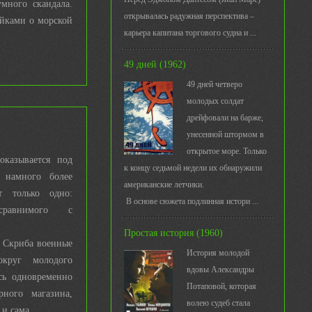
много скандала.
открывалась радужная перспектива –
айками о морской
карьера капитана торгового судна и ...
49 дней (1962)
49 дней четверо
молодых солдат
дрейфовали на барже,
унесенной штормом в
открытое море. Только
оказывается под
к концу седьмой недели их обнаружили
 намного более
американские летчики.
т только одно:
В основе сюжета подлинная истори ...
сравнимого с
Простая история (1960)
 Скриба военные
История молодой
округ молодого
вдовы Александры
сь одновременно
Потаповой, которая
ного магазина,
волею судеб стала
и сама...