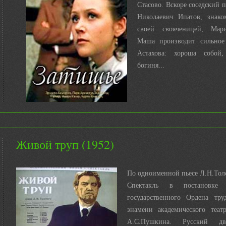
Стасово. Вскоре соседский
Николаевич Ипатов, знако
своей свояченицей, Мар
Маша производит сильное
Астахова: хороша собой,
богиня...
Живой труп (1952)
По одноименной пьесе Л.Н.Тол
Спектакль в постановке Л
государственного Ордена тру
знамени академического теа
А.С.Пушкина. Русский д