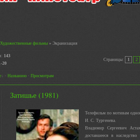
Художественные фильмы
» Экранизация
в
:
143
Страницы
:
1
2
1-20
е
·
Названию
·
Просмотрам
Затишье (1981)
Телефильм по мотивам одно
И. С. Тургенева.
Владимир Сергеевич Аста
доставшееся в наследство