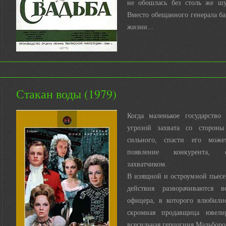
не обошлась без столь же шу
Вместо обещанного генерала б
жизни...
Стакан воды (1979)
Когда маленькое государство 
угрозой захвата со стороны
сильного, спасти его може
появление конкурента, 
захватчиком.
В изящной и остроумной пьесе
действия разворачиваются в
офицера, в которого влюбили
скромная продавщица ювелир
всесильная герцогиня Мальборо 