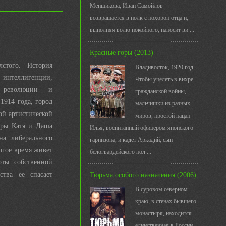
Меншикова, Иван Самойлов
возвращается в полк с похорон отца и,
выполняя волю покойного, наносит ви ...
Красные горы (2013)
стого. История
Владивосток, 1920 год.
нтеллигенции,
Чтобы уцелеть в вихре
 революции и
гражданской войны,
1914 года, город
мальчишки из разных
ой артистической
миров, простой пацан
тры Катя и Даша
Илья, воспитанный офицером японского
на либерального
гарнизона, и кадет Аркадий, сын
лгое время живет
белогвардейского пол ...
оты собственной
тва ее спасает
Тюрьма особого назначения (2006)
В суровом северном
краю, в стенах бывшего
монастыря, находится
единственная в России