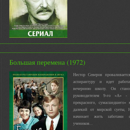
Большая перемена (1972)
Нестор Северов проваливаетс
аспирантуру и идет работ
вечернюю школу. Он стано
руководителем 9-го «A» - «
прекрасного, сумасшедшего» к
далекий от мирской суеты, 
начинает жить заботами с
учеников...