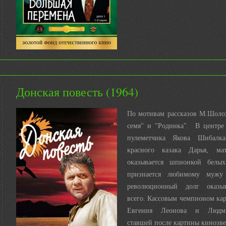
Донская повесть (1964)
По мотивам рассказов М.Шоло
семя" и "Родинка". В центре 
пулеметчика Якова Шибалка
красного казака Дарья, ма
оказывается шпионкой белы
признается любимому мужу
революционный долг оказы
всего. Кассовым чемпионом кар
Евгения Леонова и Людм
ставшей после картины кинозве