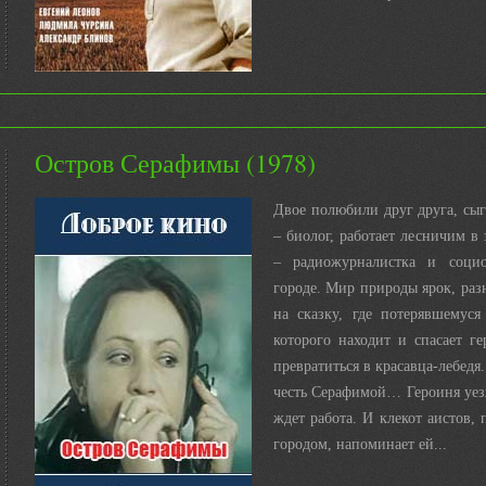
Остров Серафимы (1978)
Двое полюбили друг друга, сыг
– биолог, работает лесничим в 
– радиожурналистка и социо
городе. Мир природы ярок, раз
на сказку, где потерявшемуся
которого находит и спасает г
превратиться в красавца-лебедя.
честь Серафимой… Героиня уезж
ждет работа. И клекот аистов,
городом, напоминает ей...