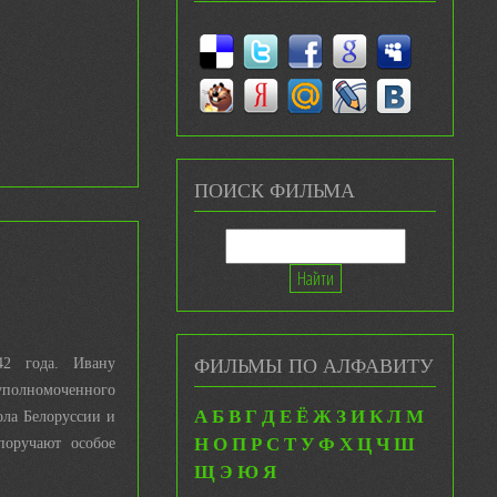
ПОИСК ФИЛЬМА
ФИЛЬМЫ ПО АЛФАВИТУ
42 года. Ивану
полномоченного
А
Б
В
Г
Д
Е
Ё
Ж
З
И
К
Л
М
ола Белоруссии и
Н
О
П
Р
С
Т
У
Ф
Х
Ц
Ч
Ш
поручают особое
Щ
Э
Ю
Я