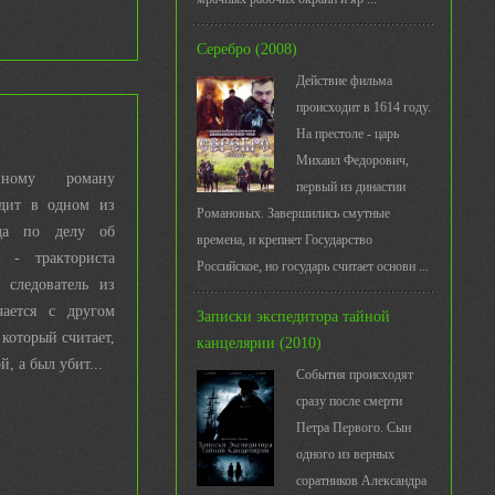
Серебро (2008)
Действие фильма
происходит в 1614 году.
На престоле - царь
Михаил Федорович,
нному роману
первый из династии
одит в одном из
Романовых. Завершились смутные
уда по делу об
времена, и крепнет Государство
 - тракториста
Российское, но государь считает основн ...
 следователь из
ается с другом
Записки экспедитора тайной
который считает,
канцелярии (2010)
, а был убит...
События происходят
сразу после смерти
Петра Первого. Сын
одного из верных
соратников Александра