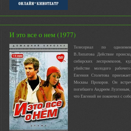
И это все о нем (1977)
Телесериал по одноиме
В.Липатова Действие происх
сибирских леспромхозов, к
убийстве молодого рабочего
Евгения Столетова приезжает
Москвы Прохоров. Он встреч
погибшего Андреем Лузгиным, 
что Евгений не покончил с собой