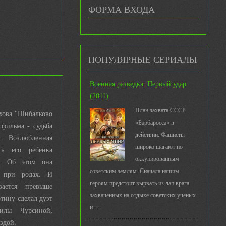
ФОРМА ВХОДА
ПОПУЛЯРНЫЕ СЕРИАЛЫ
Военная разведка: Первый удар
(2011)
План захвата СССР
хова "Шибалково
«Барбаросса» в
фильма - судьба
действии. Фашисты
. Возлюбленная
широко шагают по
ть его ребенка
оккупированным
х. Об этом она
советским землям. Сначала нашим
 при родах. И
героям предстоит вырвать из лап врага
вается превыше
захваченных на отдыхе советских ученых
тину сделал дуэт
и ...
илы Чурсиной,
здой.