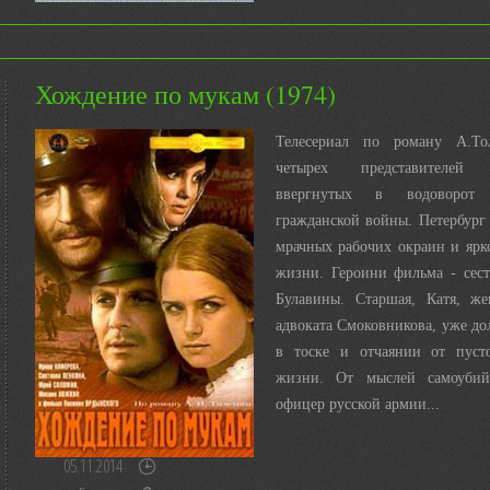
Хождение по мукам (1974)
Телесериал по роману А.Тол
четырех представителей и
ввергнутых в водоворот
гражданской войны. Петербург 
мрачных рабочих окраин и ярк
жизни. Героини фильма - сес
Булавины. Старшая, Катя, же
адвоката Смоковникова, уже до
в тоске и отчаянии от пуст
жизни. От мыслей самоубийс
офицер русской армии...
05.11.2014