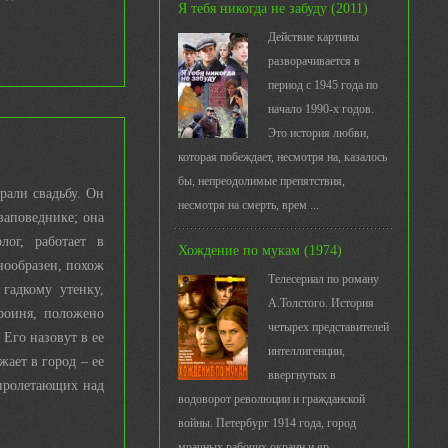
Я тебя никогда не забуду (2011)
Действие картины
разворачивается в
период с 1945 года по
начало 1990-х годов.
Это история любви,
которая побеждает, несмотря на, казалось
бы, непреодолимые препятствия,
рали свадьбу. Он
несмотря на смерть, врем ...
заповеднике; она
лог, работает в
Хождение по мукам (1974)
нообразен, похож
Телесериал по роману
 гадкому утенку,
А.Толстого. История
ероиня, положено
четырех представителей
 Его назовут в ее
интеллигенции,
ает в город – ее
ввергнутых в
 пролетающих над
водоворот революции и гражданской
войны. Петербург 1914 года, город
мрачных рабочих окраин и яр ...