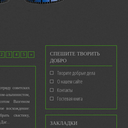
СПЕШИТЕ ТВОРИТЬ
2
3
4
5
»
ДОБРО
Творите добрые дела
О нашем сайте
отряду советских
Контакты
ом-альпинистом,
Гостевая книга
этом Вазгеном
ое восхождение:
рать свастику,
ЗАКЛАДКИ
Даг...