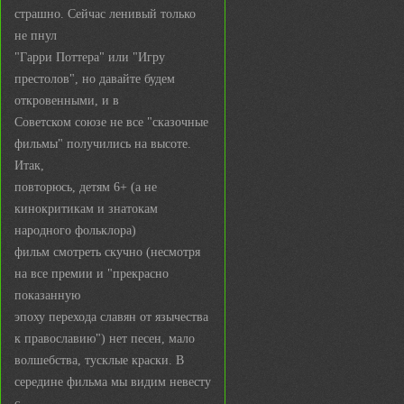
страшно. Сейчас ленивый только
не пнул
"Гарри Поттера" или "Игру
престолов", но давайте будем
откровенными, и в
Советском союзе не все "сказочные
фильмы" получились на высоте.
Итак,
повторюсь, детям 6+ (а не
кинокритикам и знатокам
народного фольклора)
фильм смотреть скучно (несмотря
на все премии и "прекрасно
показанную
эпоху перехода славян от язычества
к православию") нет песен, мало
волшебства, тусклые краски. В
середине фильма мы видим невесту
с