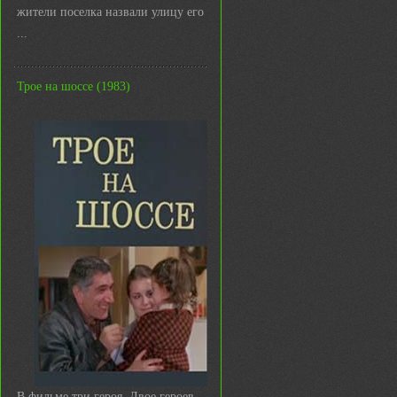
жители поселка назвали улицу его име
...
Трое на шоссе (1983)
В фильме три героя. Двое героев —