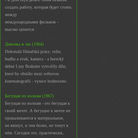
создать работу, которая будет стоять
между
международными фильмов -
высоко ценится .
Девочка и эхо (1964)
Dokonalá filmařská práce, režie,
hudba a zvuk, kamera - a herecký
debut Liny Braknite vytvořily dílo,
které by obstálo mezi světovou
kinematografií - vysoce hodnoceno.
Бегущая по волнам (1967)
Бегущая по волнам –это бегущая к
своей мечте. А бегущие к мечте не
проваливаются в материальное,
не вязнут, и тем более, не тонут в
нём. Сегодня это, практически,