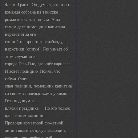
Фрэзи Грант. Он думает, что и его
команда собрана из такихже
романтиков, как он сам. А на
самом деле помощник капитана
перевозил за его
спиной не просто контрабанду, а
наркотики (опиум). Гез узнаёт об
этом случайно в
городе Гель-Гью, где идёт карнавал.
И зовёт полицию. Поняв, что
сейчас будет
сдан полиции, помощник капитана
со своими подельниками убивают
Геза под шум и
пляски праздника. Но это только
одна сюжетная линия.
Проводникомвторой сюжетной
линии является преуспевающий,
страшно востребованный,